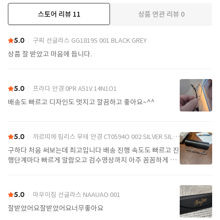
스토어 리뷰
11
상품 연관 리뷰
0
더보기
5.0
구찌 선글라스 GG1819S 001 BLACK GREY
상품 잘 받았고 마음에 듭니다.
5.0
프라다 안경 0PR A51V 14N1O1
배송도 빠르고 디자인도 멋지고 깔끔하고 좋아요~^^
5.0
까르띠에 림리스 무테 안경 CT0594O 002 SILVER SILVER TRANSPARENT
구하다 처음 써보는데 최고입니다 배송 진행 속도도 빠르고 진
행단계마다 빠르게 알람오고 검수영상까지 아주 꼼꼼하게 찍
어서 보내주셔서 싼가격에 편안하게 잘 구매했습니다. 또 구하
다에서 구매할게요
5.0
마우이짐 선글라스 NAAUAO 001
잘받았어요잘받았어요너무좋아요