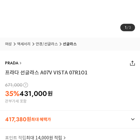
1
/
3
여성
액세서리
안경/선글라스
선글라스
PRADA
프라다 선글라스 A07V VISTA 07R1O1
671,000
35
%
431,000
원
관부가세 포함
417,380
원
최대 혜택가
포인트 적립
최대 14,000원 적립