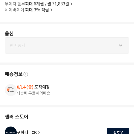
무이자 할부
최대 6개월 / 월 71,833원
네이버페이
최대 3% 적립
옵션
판매중지
배송정보
8/14 (금)
도착예정
배송비 무료
해외배송
셀러 스토어
구하다_CK
팔로우