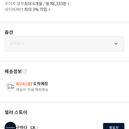
무이자 할부
최대 6개월 / 월 88,333원
네이버페이
최대 3% 적립
옵션
판매중지
배송정보
8/14 (금)
도착예정
배송비 무료
해외배송
셀러 스토어
구하다_CK
팔로우