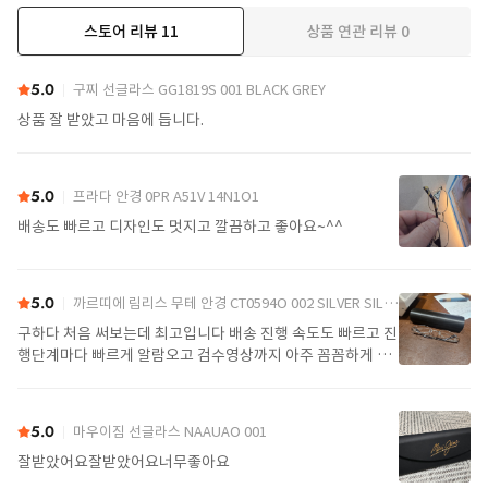
스토어 리뷰
11
상품 연관 리뷰
0
더보기
5.0
구찌 선글라스 GG1819S 001 BLACK GREY
상품 잘 받았고 마음에 듭니다.
5.0
프라다 안경 0PR A51V 14N1O1
배송도 빠르고 디자인도 멋지고 깔끔하고 좋아요~^^
5.0
까르띠에 림리스 무테 안경 CT0594O 002 SILVER SILVER TRANSPARENT
구하다 처음 써보는데 최고입니다 배송 진행 속도도 빠르고 진
행단계마다 빠르게 알람오고 검수영상까지 아주 꼼꼼하게 찍
어서 보내주셔서 싼가격에 편안하게 잘 구매했습니다. 또 구하
다에서 구매할게요
5.0
마우이짐 선글라스 NAAUAO 001
잘받았어요잘받았어요너무좋아요