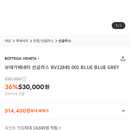
1
/
2
여성
액세서리
안경/선글라스
선글라스
BOTTEGA VENETA
보테가베네타 선글라스 BV1284S 001 BLUE BLUE GREY
832,000
36
%
530,000
원
관부가세 포함
514,400
원
최대 혜택가
포인트 적립
최대 14,600원 적립