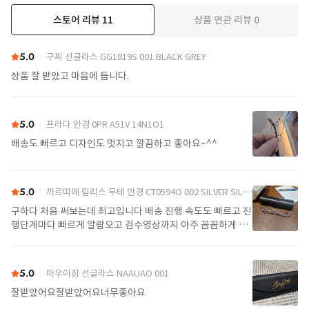
스토어 리뷰
11
상품 연관 리뷰
0
더보기
5.0
구찌 선글라스 GG1819S 001 BLACK GREY
상품 잘 받았고 마음에 듭니다.
5.0
프라다 안경 0PR A51V 14N1O1
배송도 빠르고 디자인도 멋지고 깔끔하고 좋아요~^^
5.0
까르띠에 림리스 무테 안경 CT0594O 002 SILVER SILVER TRANSPARENT
구하다 처음 써보는데 최고입니다 배송 진행 속도도 빠르고 진
행단계마다 빠르게 알람오고 검수영상까지 아주 꼼꼼하게 찍
어서 보내주셔서 싼가격에 편안하게 잘 구매했습니다. 또 구하
다에서 구매할게요
5.0
마우이짐 선글라스 NAAUAO 001
잘받았어요잘받았어요너무좋아요