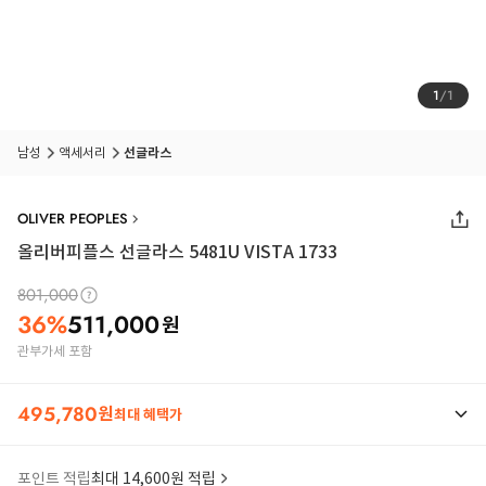
1
/
1
남성
액세서리
선글라스
OLIVER PEOPLES
올리버피플스 선글라스 5481U VISTA 1733
801,000
36
%
511,000
원
관부가세 포함
495,780
원
최대 혜택가
포인트 적립
최대 14,600원 적립