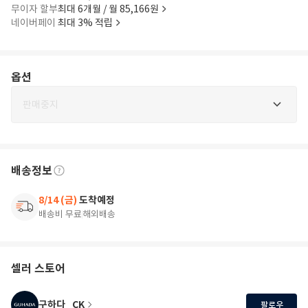
무이자 할부
최대 6개월 / 월 85,166원
네이버페이
최대 3% 적립
옵션
판매중지
배송정보
8/14 (금)
도착예정
배송비 무료
해외배송
셀러 스토어
구하다_CK
팔로우