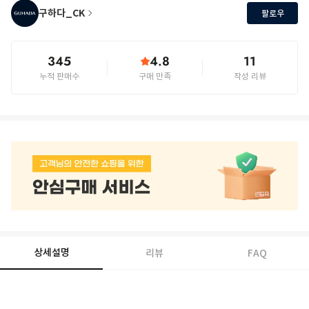
구하다_CK
팔로우
345
4.8
11
누적 판매수
구매 만족
작성 리뷰
상세설명
리뷰
FAQ