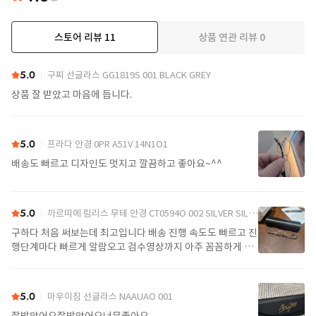
스토어 리뷰
11
상품 연관 리뷰
0
더보기
5.0
구찌 선글라스 GG1819S 001 BLACK GREY
상품 잘 받았고 마음에 듭니다.
5.0
프라다 안경 0PR A51V 14N1O1
배송도 빠르고 디자인도 멋지고 깔끔하고 좋아요~^^
5.0
까르띠에 림리스 무테 안경 CT0594O 002 SILVER SILVER TRANSPARENT
구하다 처음 써보는데 최고입니다 배송 진행 속도도 빠르고 진
행단계마다 빠르게 알람오고 검수영상까지 아주 꼼꼼하게 찍
어서 보내주셔서 싼가격에 편안하게 잘 구매했습니다. 또 구하
다에서 구매할게요
5.0
마우이짐 선글라스 NAAUAO 001