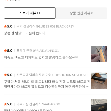
스토어 리뷰
11
상품 연관 리뷰
0
더보기
5.0
구찌 선글라스 GG1819S 001 BLACK GREY
상품 잘 받았고 마음에 듭니다.
5.0
프라다 안경 0PR A51V 14N1O1
배송도 빠르고 디자인도 멋지고 깔끔하고 좋아요~^^
5.0
까르띠에 림리스 무테 안경 CT0594O 002 SILVER SILVER TRANSPARENT
구하다 처음 써보는데 최고입니다 배송 진행 속도도 빠르고 진
행단계마다 빠르게 알람오고 검수영상까지 아주 꼼꼼하게 찍
어서 보내주셔서 싼가격에 편안하게 잘 구매했습니다. 또 구하
다에서 구매할게요
5.0
마우이짐 선글라스 NAAUAO 001