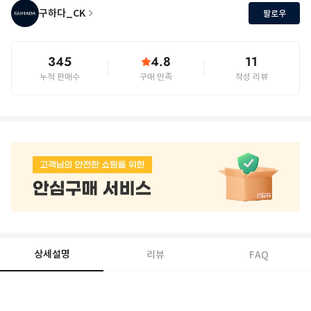
구하다_CK
팔로우
345
4.8
11
누적 판매수
구매 만족
작성 리뷰
상세설명
리뷰
FAQ