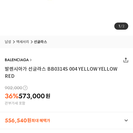
1
/
2
남성
액세서리
선글라스
BALENCIAGA
발렌시아가 선글라스 BB0314S 004 YELLOW YELLOW
RED
902,000
36
%
573,000
원
관부가세 포함
556,540
원
최대 혜택가