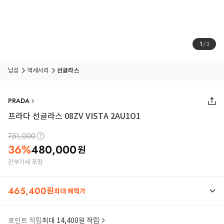
1
/
3
남성
액세서리
선글라스
PRADA
프라다 선글라스 08ZV VISTA 2AU1O1
751,000
36
%
480,000
원
관부가세 포함
465,400
원
최대 혜택가
포인트 적립
최대 14,400원 적립