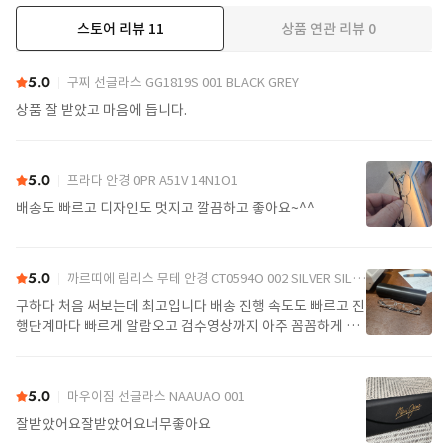
스토어 리뷰
11
상품 연관 리뷰
0
더보기
5.0
구찌 선글라스 GG1819S 001 BLACK GREY
상품 잘 받았고 마음에 듭니다.
5.0
프라다 안경 0PR A51V 14N1O1
배송도 빠르고 디자인도 멋지고 깔끔하고 좋아요~^^
5.0
까르띠에 림리스 무테 안경 CT0594O 002 SILVER SILVER TRANSPARENT
구하다 처음 써보는데 최고입니다 배송 진행 속도도 빠르고 진
행단계마다 빠르게 알람오고 검수영상까지 아주 꼼꼼하게 찍
어서 보내주셔서 싼가격에 편안하게 잘 구매했습니다. 또 구하
다에서 구매할게요
5.0
마우이짐 선글라스 NAAUAO 001
잘받았어요잘받았어요너무좋아요