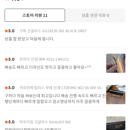
스토어 리뷰
11
상품 연관 리뷰
0
더보기
5.0
구찌 선글라스 GG1819S 001 BLACK GREY
상품 잘 받았고 마음에 듭니다.
5.0
프라다 안경 0PR A51V 14N1O1
배송도 빠르고 디자인도 멋지고 깔끔하고 좋아요~^^
5.0
까르띠에 림리스 무테 안경 CT0594O 002 SILVER SILVER TRANSPARENT
구하다 처음 써보는데 최고입니다 배송 진행 속도도 빠르고 진
행단계마다 빠르게 알람오고 검수영상까지 아주 꼼꼼하게 찍
어서 보내주셔서 싼가격에 편안하게 잘 구매했습니다. 또 구하
다에서 구매할게요
5.0
마우이짐 선글라스 NAAUAO 001