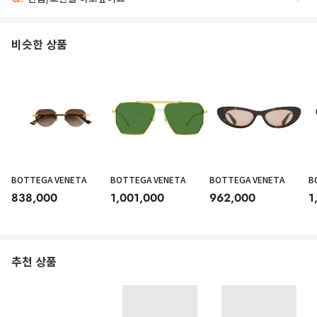
비슷한 상품
BOTTEGA VENETA
BOTTEGA VENETA
BOTTEGA VENETA
B
838,000
1,001,000
962,000
1
추천 상품