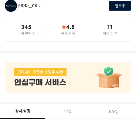
구하다_CK
팔로우
345
4.8
11
누적 판매수
구매 만족
작성 리뷰
상세설명
리뷰
FAQ