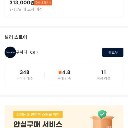
313,000
원
구하다 최저가
7-11일 내 도착 예정
셀러 스토어
구하다_CK
팔로우
348
4.8
11
누적 판매수
구매 만족
작성 리뷰