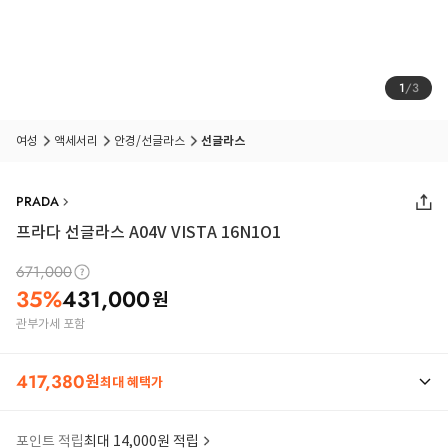
1
/
3
여성
액세서리
안경/선글라스
선글라스
PRADA
프라다 선글라스 A04V VISTA 16N1O1
671,000
35
%
431,000
원
관부가세 포함
417,380
원
최대 혜택가
포인트 적립
최대 14,000원 적립