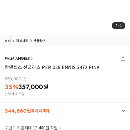
1
/
2
남성
액세서리
선글라스
PALM ANGELS
팜앤젤스 선글라스 PERI029 ENNIS 3472 PINK
550,000
35
%
357,000
원
관부가세 포함
344,860
원
최대 혜택가
포인트 적립
최대 13,400원 적립