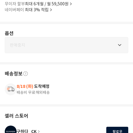
무이자 할부
최대 6개월 / 월 59,500원
네이버페이
최대 3% 적립
옵션
판매중지
배송정보
8/18 (화)
도착예정
배송비 무료
해외배송
셀러 스토어
구하다_CK
팔로우