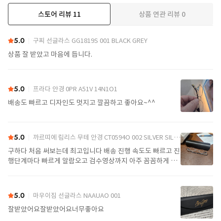
스토어 리뷰
11
상품 연관 리뷰
0
더보기
5.0
구찌 선글라스 GG1819S 001 BLACK GREY
상품 잘 받았고 마음에 듭니다.
5.0
프라다 안경 0PR A51V 14N1O1
배송도 빠르고 디자인도 멋지고 깔끔하고 좋아요~^^
5.0
까르띠에 림리스 무테 안경 CT0594O 002 SILVER SILVER TRANSPARENT
구하다 처음 써보는데 최고입니다 배송 진행 속도도 빠르고 진
행단계마다 빠르게 알람오고 검수영상까지 아주 꼼꼼하게 찍
어서 보내주셔서 싼가격에 편안하게 잘 구매했습니다. 또 구하
다에서 구매할게요
5.0
마우이짐 선글라스 NAAUAO 001
잘받았어요잘받았어요너무좋아요