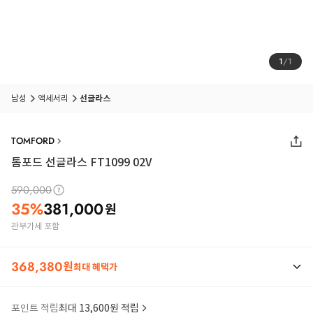
1
/
1
남성
액세서리
선글라스
TOMFORD
톰포드 선글라스 FT1099 02V
590,000
35
%
381,000
원
관부가세 포함
368,380
원
최대 혜택가
포인트 적립
최대 13,600원 적립