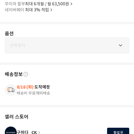
무이자 할부
최대 6개월 / 월 63,500원
네이버페이
최대 3% 적립
옵션
판매중지
배송정보
8/18 (화)
도착예정
배송비 무료
해외배송
셀러 스토어
구하다_CK
팔로우