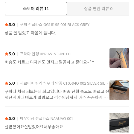
스토어 리뷰
11
상품 연관 리뷰
0
더보기
5.0
구찌 선글라스 GG1819S 001 BLACK GREY
상품 잘 받았고 마음에 듭니다.
5.0
프라다 안경 0PR A51V 14N1O1
배송도 빠르고 디자인도 멋지고 깔끔하고 좋아요~^^
5.0
까르띠에 림리스 무테 안경 CT0594O 002 SILVER SILVER TRANSPARENT
구하다 처음 써보는데 최고입니다 배송 진행 속도도 빠르고 진
행단계마다 빠르게 알람오고 검수영상까지 아주 꼼꼼하게 찍
어서 보내주셔서 싼가격에 편안하게 잘 구매했습니다. 또 구하
다에서 구매할게요
5.0
마우이짐 선글라스 NAAUAO 001
잘받았어요잘받았어요너무좋아요