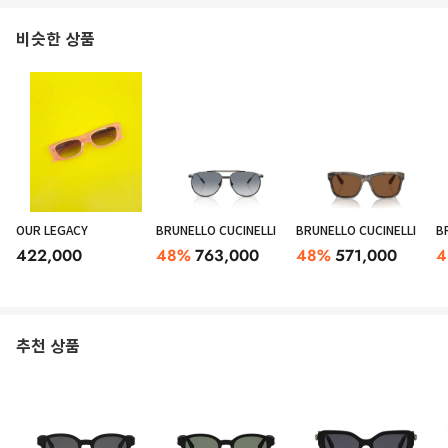
비슷한 상품
OUR LEGACY
BRUNELLO CUCINELLI
BRUNELLO CUCINELLI
B
422,000
48
%
763,000
48
%
571,000
4
추천 상품