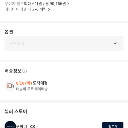
무이자 할부
최대 6개월 / 월 90,166원
네이버페이
최대 3% 적립
옵션
판매중지
배송정보
8/18 (화)
도착예정
배송비 무료
해외배송
셀러 스토어
구하다_CK
팔로우