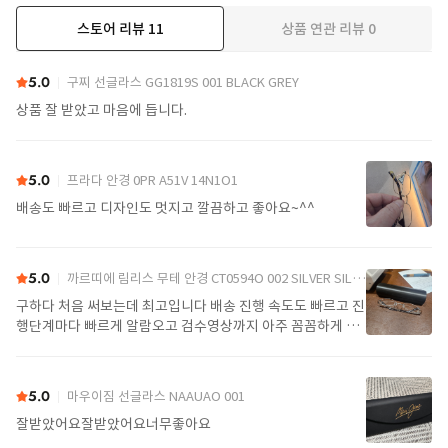
스토어 리뷰
11
상품 연관 리뷰
0
더보기
5.0
구찌 선글라스 GG1819S 001 BLACK GREY
상품 잘 받았고 마음에 듭니다.
5.0
프라다 안경 0PR A51V 14N1O1
배송도 빠르고 디자인도 멋지고 깔끔하고 좋아요~^^
5.0
까르띠에 림리스 무테 안경 CT0594O 002 SILVER SILVER TRANSPARENT
구하다 처음 써보는데 최고입니다 배송 진행 속도도 빠르고 진
행단계마다 빠르게 알람오고 검수영상까지 아주 꼼꼼하게 찍
어서 보내주셔서 싼가격에 편안하게 잘 구매했습니다. 또 구하
다에서 구매할게요
5.0
마우이짐 선글라스 NAAUAO 001
잘받았어요잘받았어요너무좋아요