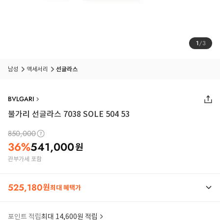
1
/
3
남성
액세서리
선글라스
BVLGARI
불가리 선글라스 7038 SOLE 504 53
850,000
36
%
541,000
원
관부가세 포함
525,180
원
최대 혜택가
포인트 적립
최대 14,600원 적립