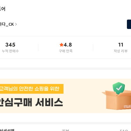
토어
하다_CK
345
4.8
11
누적 판매수
구매 만족
작성 리뷰