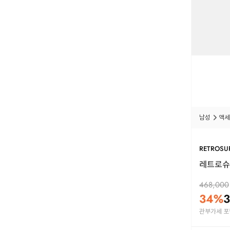
남성
액세
RETROSU
레트로슈퍼
468,000
34
%
3
관부가세 포