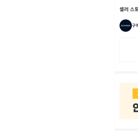
셀러 스
구