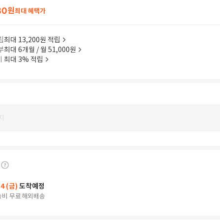
80
원
최대 혜택가
립
최대 13,200원 적립
부
최대 6개월 / 월 51,000원
이
최대 3% 적립
지
14 (금)
도착예정
송비 무료
해외배송