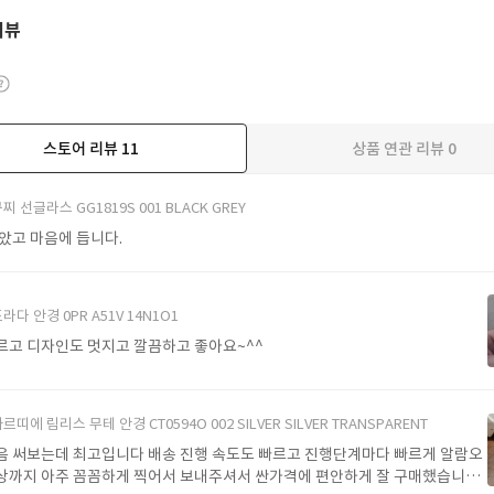
리뷰
스토어 리뷰
11
상품 연관 리뷰
0
더보기
찌 선글라스 GG1819S 001 BLACK GREY
받았고 마음에 듭니다.
라다 안경 0PR A51V 14N1O1
르고 디자인도 멋지고 깔끔하고 좋아요~^^
르띠에 림리스 무테 안경 CT0594O 002 SILVER SILVER TRANSPARENT
음 써보는데 최고입니다 배송 진행 속도도 빠르고 진행단계마다 빠르게 알람오
상까지 아주 꼼꼼하게 찍어서 보내주셔서 싼가격에 편안하게 잘 구매했습니다.