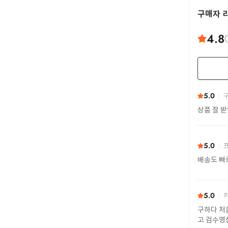
구매자 
4.8
5.0
구
상품 잘 
5.0
프
배송도 빠
5.0
까
구하다 처
고 검수영