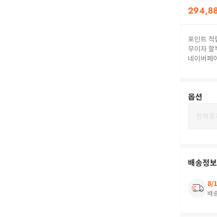
294,8
포인트 적
무이자 할
네이버페
옵션
판매중
배송정보
8/
배