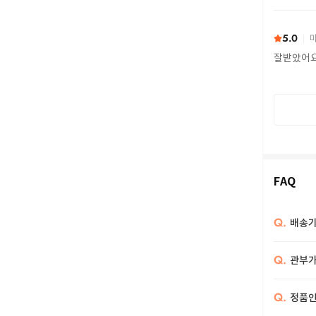
또 구하다
5.0
마
잘받았어
FAQ
Q.
배송기
Q.
관부가
Q.
정품인