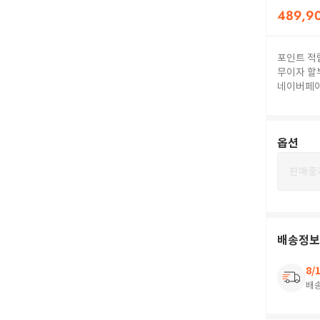
489,9
포인트 적
무이자 할
네이버페
옵션
판매중
배송정보
8/
배