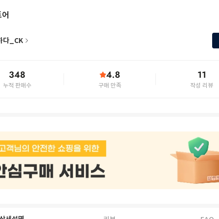
토어
하다_CK
348
4.8
11
누적 판매수
구매 만족
작성 리뷰