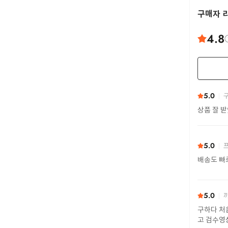
구매자 
4.8
5.0
구
상품 잘 
5.0
프
배송도 빠
5.0
까
구하다 처
고 검수영