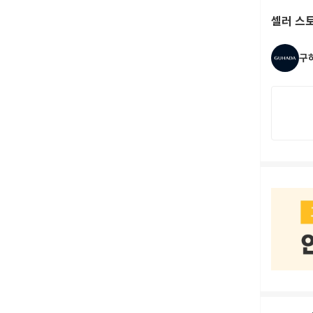
셀러 스
구