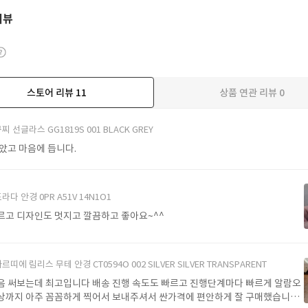
리뷰
스토어 리뷰
11
상품 연관 리뷰
0
더보기
찌 선글라스 GG1819S 001 BLACK GREY
받았고 마음에 듭니다.
라다 안경 0PR A51V 14N1O1
르고 디자인도 멋지고 깔끔하고 좋아요~^^
르띠에 림리스 무테 안경 CT0594O 002 SILVER SILVER TRANSPARENT
음 써보는데 최고입니다 배송 진행 속도도 빠르고 진행단계마다 빠르게 알람오
상까지 아주 꼼꼼하게 찍어서 보내주셔서 싼가격에 편안하게 잘 구매했습니다.