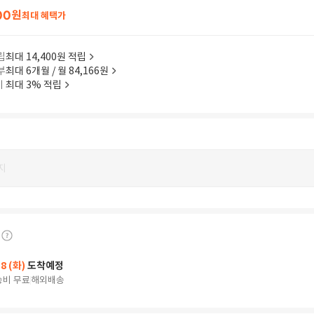
00
원
최대 혜택가
립
최대 14,400원 적립
부
최대 6개월 / 월 84,166원
이
최대 3% 적립
지
18 (화)
도착예정
송비 무료
해외배송