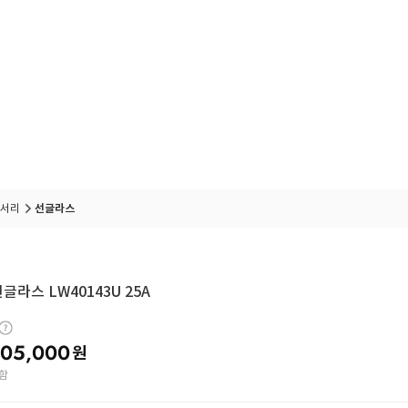
서리
선글라스
글라스 LW40143U 25A
05,000
원
함