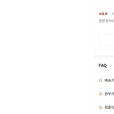
또 구하다
5.0
마
잘받았어
FAQ
Q.
배송기
Q.
관부가
Q.
정품인