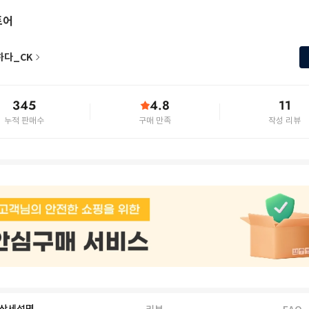
토어
하다_CK
345
4.8
11
누적 판매수
구매 만족
작성 리뷰