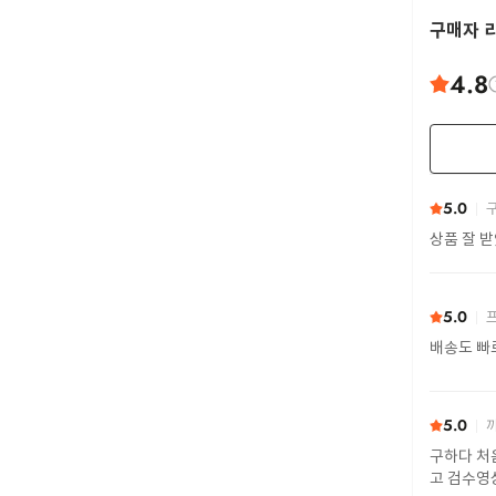
구매자 
4.8
5.0
구
상품 잘 
5.0
프
배송도 빠
5.0
까
구하다 처
고 검수영