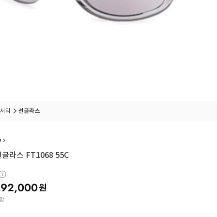
서리
선글라스
D
글라스 FT1068 55C
92,000
원
함