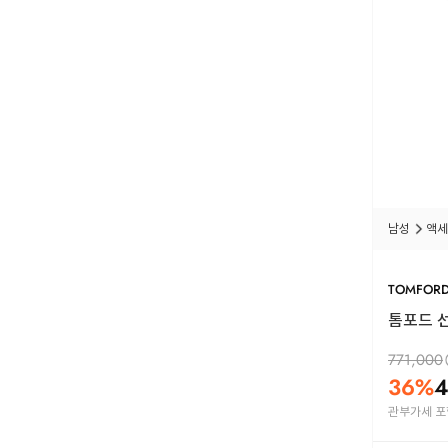
남성
액세
TOMFOR
톰포드 선
771,000
36
%
4
관부가세 포