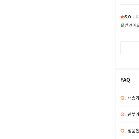
또 구하다
5.0
마
잘받았어
FAQ
Q.
배송기
Q.
관부가
Q.
정품인