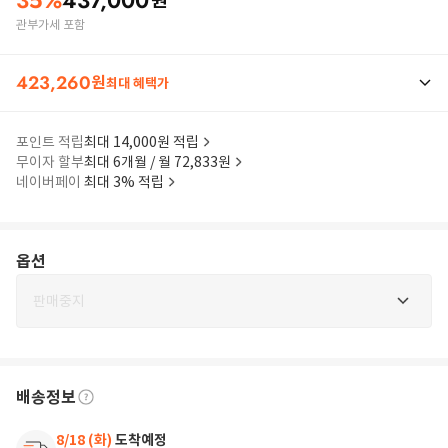
35
%
437,000
원
관부가세 포함
423,260
원
최대 혜택가
포인트 적립
최대 14,000원 적립
무이자 할부
최대 6개월 / 월 72,833원
네이버페이
최대 3% 적립
옵션
판매중지
배송정보
8/18 (화)
도착예정