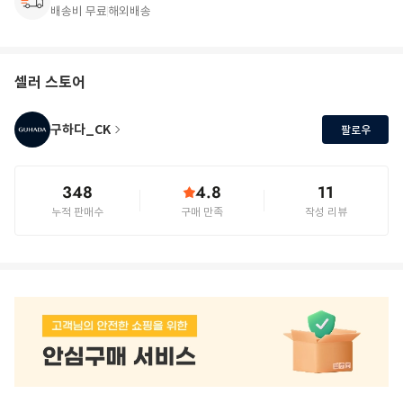
배송비 무료
해외배송
셀러 스토어
구하다_CK
팔로우
348
4.8
11
누적 판매수
구매 만족
작성 리뷰