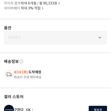
무이자 할부
최대 6개월 / 월 90,333원
네이버페이
최대 3% 적립
옵션
판매중지
배송정보
8/18 (화)
도착예정
배송비 무료
해외배송
셀러 스토어
구하다_CK
팔로우