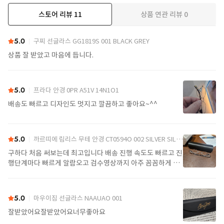
스토어 리뷰
11
상품 연관 리뷰
0
더보기
5.0
구찌 선글라스 GG1819S 001 BLACK GREY
상품 잘 받았고 마음에 듭니다.
5.0
프라다 안경 0PR A51V 14N1O1
배송도 빠르고 디자인도 멋지고 깔끔하고 좋아요~^^
5.0
까르띠에 림리스 무테 안경 CT0594O 002 SILVER SILVER TRANSPARENT
구하다 처음 써보는데 최고입니다 배송 진행 속도도 빠르고 진
행단계마다 빠르게 알람오고 검수영상까지 아주 꼼꼼하게 찍
어서 보내주셔서 싼가격에 편안하게 잘 구매했습니다. 또 구하
다에서 구매할게요
5.0
마우이짐 선글라스 NAAUAO 001
잘받았어요잘받았어요너무좋아요