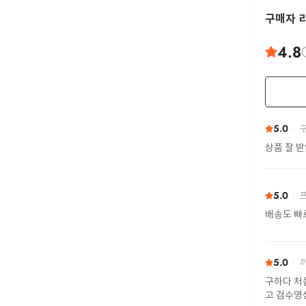
구매자 
4.8
5.0
구
상품 잘 
5.0
프
배송도 빠
5.0
까
구하다 처
고 검수영