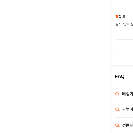
또 구하다
5.0
마
잘받았어
FAQ
Q.
배송기
Q.
관부가
Q.
정품인