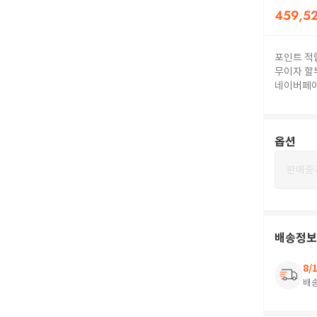
459,5
포인트 적
무이자 할
네이버페
옵션
판매중
배송정보
8/
배