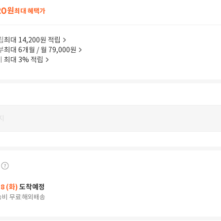
20
원
최대 혜택가
립
최대 14,200원 적립
부
최대 6개월 / 월 79,000원
이
최대 3% 적립
지
18 (화)
도착예정
송비 무료
해외배송