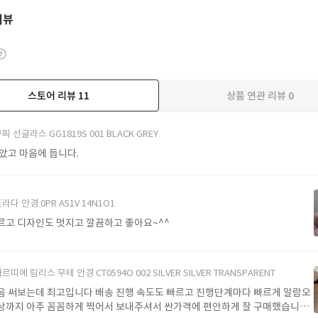
리뷰
스토어 리뷰
11
상품 연관 리뷰
0
더보기
찌 선글라스 GG1819S 001 BLACK GREY
받았고 마음에 듭니다.
라다 안경 0PR A51V 14N1O1
르고 디자인도 멋지고 깔끔하고 좋아요~^^
르띠에 림리스 무테 안경 CT0594O 002 SILVER SILVER TRANSPARENT
음 써보는데 최고입니다 배송 진행 속도도 빠르고 진행단계마다 빠르게 알람오
상까지 아주 꼼꼼하게 찍어서 보내주셔서 싼가격에 편안하게 잘 구매했습니다.