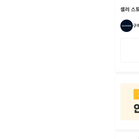
셀러 스
구