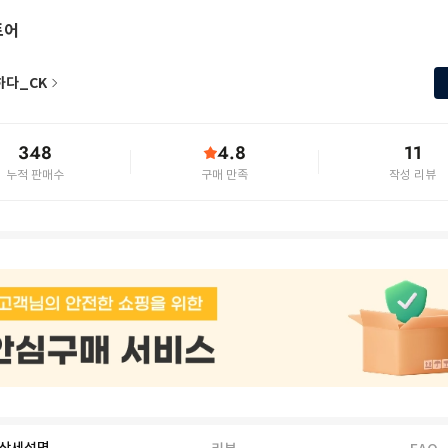
토어
하다_CK
348
4.8
11
누적 판매수
구매 만족
작성 리뷰