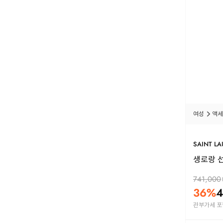
여성
액세
SAINT L
생로랑 선글
741,000
36
%
4
관부가세 포