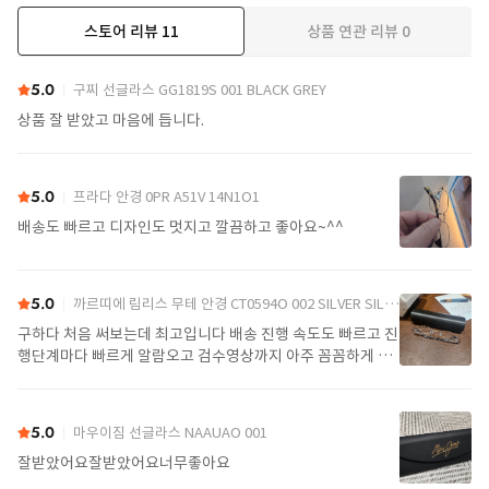
스토어 리뷰
11
상품 연관 리뷰
0
더보기
5.0
구찌 선글라스 GG1819S 001 BLACK GREY
상품 잘 받았고 마음에 듭니다.
5.0
프라다 안경 0PR A51V 14N1O1
배송도 빠르고 디자인도 멋지고 깔끔하고 좋아요~^^
5.0
까르띠에 림리스 무테 안경 CT0594O 002 SILVER SILVER TRANSPARENT
구하다 처음 써보는데 최고입니다 배송 진행 속도도 빠르고 진
행단계마다 빠르게 알람오고 검수영상까지 아주 꼼꼼하게 찍
어서 보내주셔서 싼가격에 편안하게 잘 구매했습니다. 또 구하
다에서 구매할게요
5.0
마우이짐 선글라스 NAAUAO 001
잘받았어요잘받았어요너무좋아요