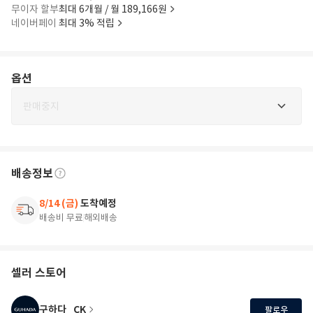
무이자 할부
최대 6개월 / 월 189,166원
네이버페이
최대 3% 적립
옵션
판매중지
배송정보
8/14 (금)
도착예정
배송비 무료
해외배송
셀러 스토어
구하다_CK
팔로우