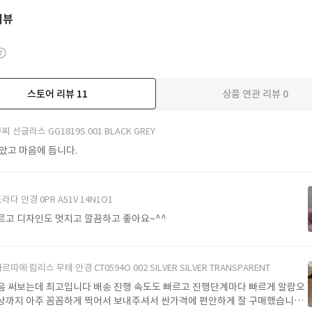
리뷰
스토어 리뷰
11
상품 연관 리뷰
0
더보기
찌 선글라스 GG1819S 001 BLACK GREY
받았고 마음에 듭니다.
라다 안경 0PR A51V 14N1O1
르고 디자인도 멋지고 깔끔하고 좋아요~^^
르띠에 림리스 무테 안경 CT0594O 002 SILVER SILVER TRANSPARENT
음 써보는데 최고입니다 배송 진행 속도도 빠르고 진행단계마다 빠르게 알람오
상까지 아주 꼼꼼하게 찍어서 보내주셔서 싼가격에 편안하게 잘 구매했습니다.