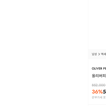
남성
액세
OLIVER P
올리버피플
852,000
36
%
5
관부가세 포