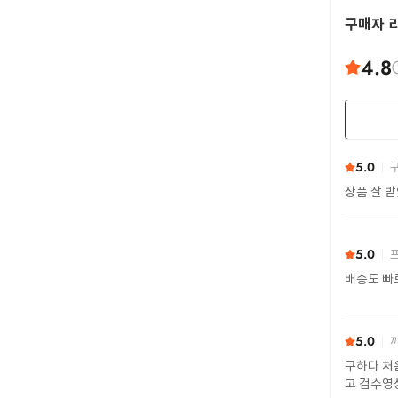
구매자 
4.8
5.0
구
상품 잘 
5.0
프
배송도 빠
5.0
까
구하다 처
고 검수영