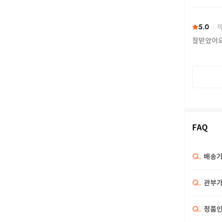
또 구하다
5.0
마
잘받았어
FAQ
Q.
배송기
Q.
관부가
Q.
정품인