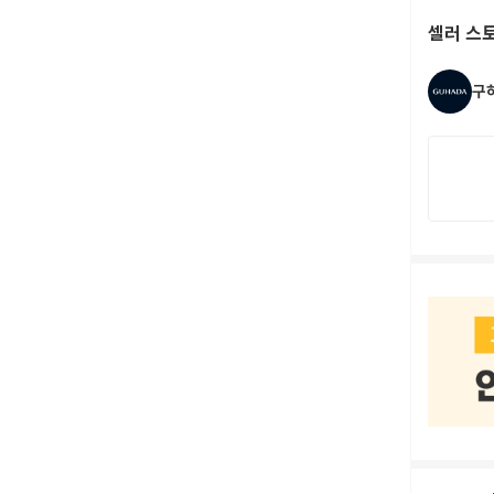
셀러 스
구