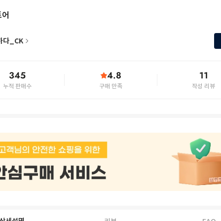
토어
하다_CK
345
4.8
11
누적 판매수
구매 만족
작성 리뷰