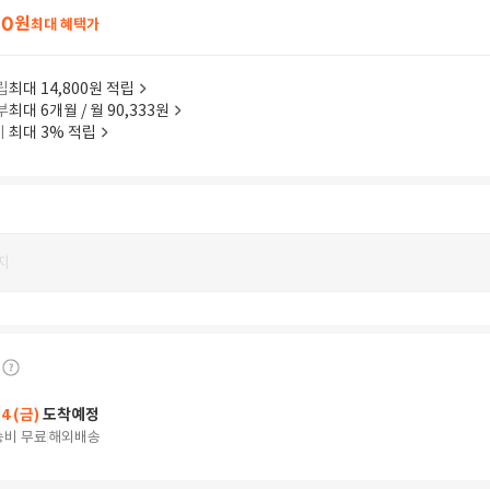
60
원
최대 혜택가
립
최대 14,800원 적립
부
최대 6개월 / 월 90,333원
이
최대 3% 적립
지
14 (금)
도착예정
송비 무료
해외배송