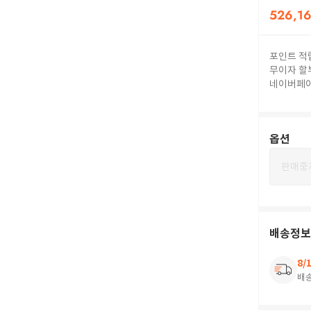
526,1
포인트 적
무이자 할
네이버페
옵션
판매중
배송정보
8/
배