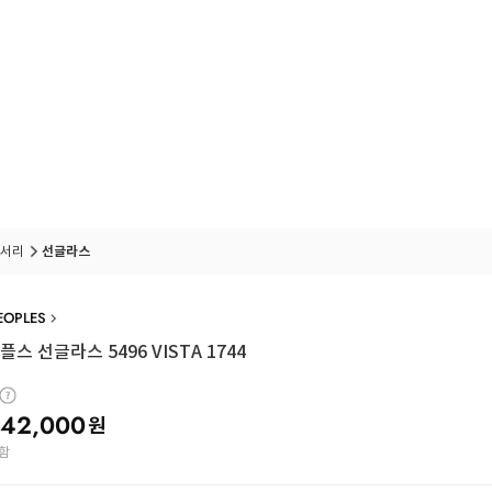
서리
선글라스
EOPLES
스 선글라스 5496 VISTA 1744
42,000
원
함