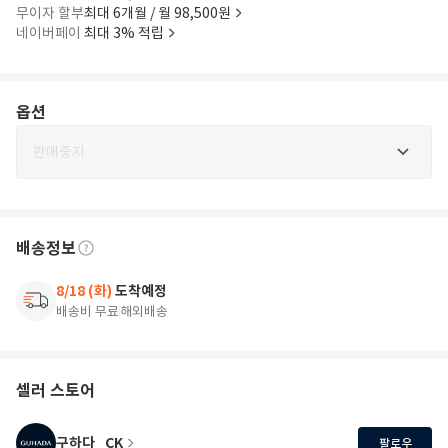
무이자 할부
최대 6개월 / 월 98,500원
네이버페이
최대 3% 적립
옵션
판매중지
배송정보
8/18 (화)
도착예정
배송비 무료
해외배송
셀러 스토어
구하다_CK
팔로우