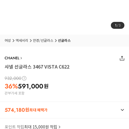
1
/
3
여성
액세서리
안경/선글라스
선글라스
CHANEL
샤넬 선글라스 3467 VISTA C622
932,000
36
%
591,000
원
관부가세 포함
574,180
원
최대 혜택가
포인트 적립
최대 15,000원 적립