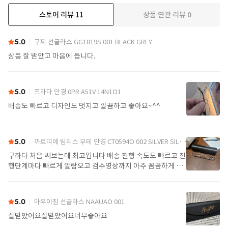
스토어 리뷰
11
상품 연관 리뷰
0
더보기
5.0
구찌 선글라스 GG1819S 001 BLACK GREY
상품 잘 받았고 마음에 듭니다.
5.0
프라다 안경 0PR A51V 14N1O1
배송도 빠르고 디자인도 멋지고 깔끔하고 좋아요~^^
5.0
까르띠에 림리스 무테 안경 CT0594O 002 SILVER SILVER TRANSPARENT
구하다 처음 써보는데 최고입니다 배송 진행 속도도 빠르고 진
행단계마다 빠르게 알람오고 검수영상까지 아주 꼼꼼하게 찍
어서 보내주셔서 싼가격에 편안하게 잘 구매했습니다. 또 구하
다에서 구매할게요
5.0
마우이짐 선글라스 NAAUAO 001
잘받았어요잘받았어요너무좋아요