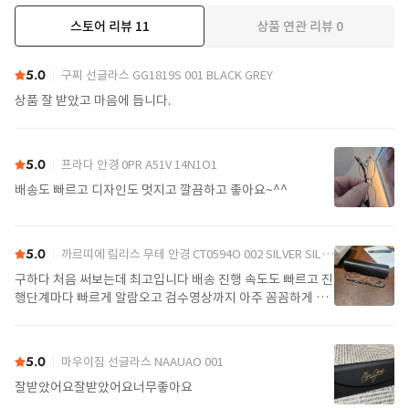
스토어 리뷰
11
상품 연관 리뷰
0
더보기
5.0
구찌 선글라스 GG1819S 001 BLACK GREY
상품 잘 받았고 마음에 듭니다.
5.0
프라다 안경 0PR A51V 14N1O1
배송도 빠르고 디자인도 멋지고 깔끔하고 좋아요~^^
5.0
까르띠에 림리스 무테 안경 CT0594O 002 SILVER SILVER TRANSPARENT
구하다 처음 써보는데 최고입니다 배송 진행 속도도 빠르고 진
행단계마다 빠르게 알람오고 검수영상까지 아주 꼼꼼하게 찍
어서 보내주셔서 싼가격에 편안하게 잘 구매했습니다. 또 구하
다에서 구매할게요
5.0
마우이짐 선글라스 NAAUAO 001
잘받았어요잘받았어요너무좋아요