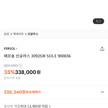
1
/
3
남성
액세서리
선글라스
PERSOL
페르솔 선글라스 3092SM SOLE 900656
520,000
35
%
338,000
원
관부가세 포함
326,240
원
최대 혜택가
포인트 적립
최대 13,400원 적립