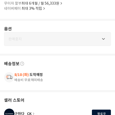
무이자 할부
최대 6개월 / 월 56,333원
네이버페이
최대 3% 적립
옵션
판매중지
배송정보
8/18 (화)
도착예정
배송비 무료
해외배송
셀러 스토어
구하다_CK
팔로우