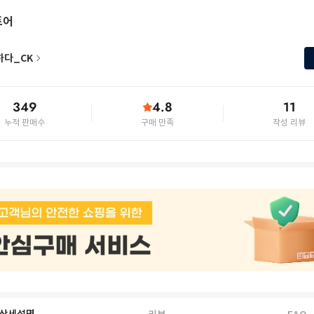
토어
하다_CK
349
4.8
11
누적 판매수
구매 만족
작성 리뷰