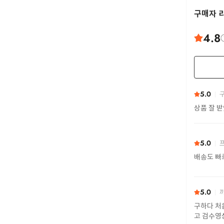
구매자 
4.8
5.0
구
상품 잘 
5.0
프
배송도 빠
5.0
까
구하다 처
고 검수영