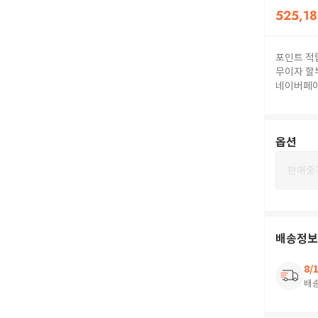
525,1
포인트 적
무이자 할
네이버페
옵션
판매중
배송정보
8/
배