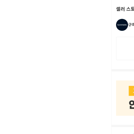
셀러 스
구