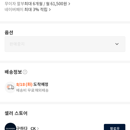
무이자 할부
최대 6개월 / 월 61,500원
네이버페이
최대 3% 적립
옵션
판매중지
배송정보
8/18 (화)
도착예정
배송비 무료
해외배송
셀러 스토어
구하다_CK
팔로우