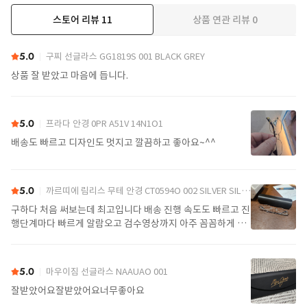
스토어 리뷰
11
상품 연관 리뷰
0
더보기
5.0
구찌 선글라스 GG1819S 001 BLACK GREY
상품 잘 받았고 마음에 듭니다.
5.0
프라다 안경 0PR A51V 14N1O1
배송도 빠르고 디자인도 멋지고 깔끔하고 좋아요~^^
5.0
까르띠에 림리스 무테 안경 CT0594O 002 SILVER SILVER TRANSPARENT
구하다 처음 써보는데 최고입니다 배송 진행 속도도 빠르고 진
행단계마다 빠르게 알람오고 검수영상까지 아주 꼼꼼하게 찍
어서 보내주셔서 싼가격에 편안하게 잘 구매했습니다. 또 구하
다에서 구매할게요
5.0
마우이짐 선글라스 NAAUAO 001
잘받았어요잘받았어요너무좋아요