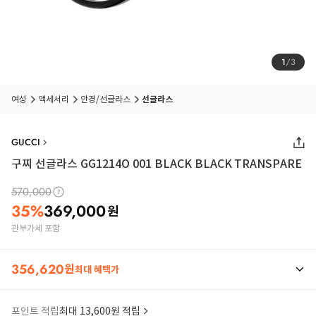
1
/
3
여성
액세서리
안경/선글라스
선글라스
GUCCI
구찌 선글라스 GG1214O 001 BLACK BLACK TRANSPARE
570,000
35
%
369,000
원
관부가세 포함
356,620
원
최대 혜택가
포인트 적립
최대 13,600원 적립