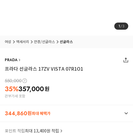
1
/
3
여성
액세서리
안경/선글라스
선글라스
PRADA
프라다 선글라스 17ZV VISTA 07R1O1
550,000
35
%
357,000
원
관부가세 포함
344,860
원
최대 혜택가
포인트 적립
최대 13,400원 적립