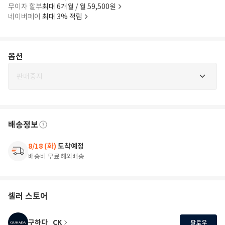
무이자 할부
최대 6개월 / 월 59,500원
네이버페이
최대 3% 적립
옵션
판매중지
배송정보
8/18 (화)
도착예정
배송비 무료
해외배송
셀러 스토어
구하다_CK
팔로우