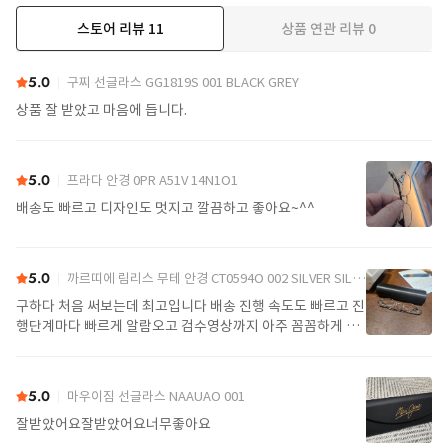
스토어 리뷰
11
상품 연관 리뷰
0
더보기
5.0
구찌 선글라스 GG1819S 001 BLACK GREY
상품 잘 받았고 마음에 듭니다.
5.0
프라다 안경 0PR A51V 14N1O1
배송도 빠르고 디자인도 멋지고 깔끔하고 좋아요~^^
5.0
까르띠에 림리스 무테 안경 CT0594O 002 SILVER SILVER TRANSPARENT
구하다 처음 써보는데 최고입니다 배송 진행 속도도 빠르고 진
행단계마다 빠르게 알람오고 검수영상까지 아주 꼼꼼하게 찍
어서 보내주셔서 싼가격에 편안하게 잘 구매했습니다. 또 구하
다에서 구매할게요
5.0
마우이짐 선글라스 NAAUAO 001
잘받았어요잘받았어요너무좋아요