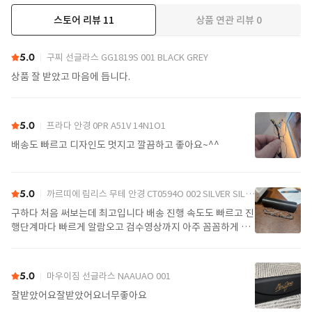
스토어 리뷰
11
상품 연관 리뷰
0
더보기
5.0
구찌 선글라스 GG1819S 001 BLACK GREY
상품 잘 받았고 마음에 듭니다.
5.0
프라다 안경 0PR A51V 14N1O1
배송도 빠르고 디자인도 멋지고 깔끔하고 좋아요~^^
5.0
까르띠에 림리스 무테 안경 CT0594O 002 SILVER SILVER TRANSPARENT
구하다 처음 써보는데 최고입니다 배송 진행 속도도 빠르고 진
행단계마다 빠르게 알람오고 검수영상까지 아주 꼼꼼하게 찍
어서 보내주셔서 싼가격에 편안하게 잘 구매했습니다. 또 구하
다에서 구매할게요
5.0
마우이짐 선글라스 NAAUAO 001
잘받았어요잘받았어요너무좋아요