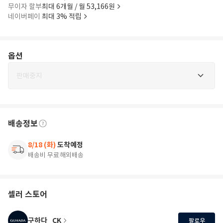
무이자 할부
최대 6개월 / 월 53,166원
네이버페이
최대 3% 적립
옵션
판매중지
배송정보
8/18 (화)
도착예정
배송비 무료
해외배송
셀러 스토어
구하다_CK
팔로우