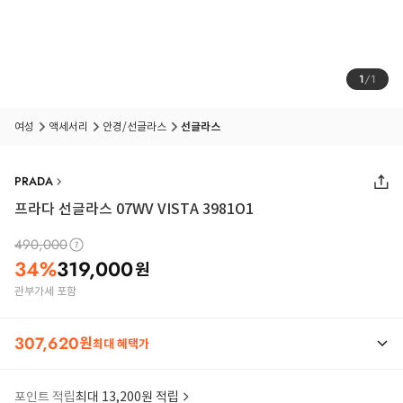
1
/
1
여성
액세서리
안경/선글라스
선글라스
PRADA
프라다 선글라스 07WV VISTA 3981O1
490,000
34
%
319,000
원
관부가세 포함
307,620
원
최대 혜택가
포인트 적립
최대 13,200원 적립