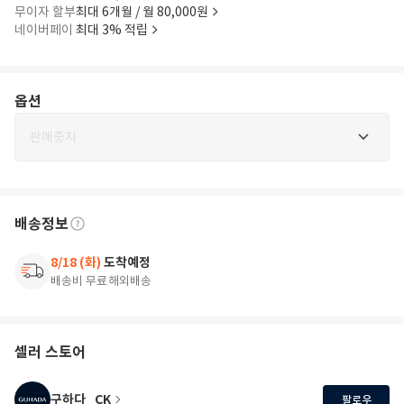
무이자 할부
최대 6개월 / 월 80,000원
네이버페이
최대 3% 적립
옵션
판매중지
배송정보
8/18 (화)
도착예정
배송비 무료
해외배송
셀러 스토어
구하다_CK
팔로우