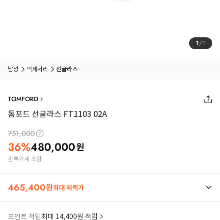
1
/
1
남성
액세서리
선글라스
TOMFORD
톰포드 선글라스 FT1103 02A
751,000
36
%
480,000
원
관부가세 포함
465,400
원
최대 혜택가
포인트 적립
최대 14,400원 적립