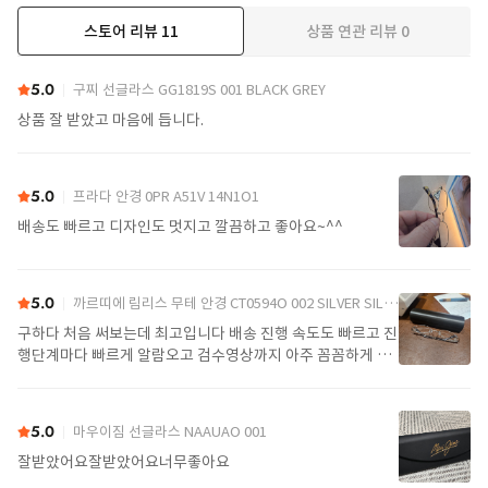
스토어 리뷰
11
상품 연관 리뷰
0
더보기
5.0
구찌 선글라스 GG1819S 001 BLACK GREY
상품 잘 받았고 마음에 듭니다.
5.0
프라다 안경 0PR A51V 14N1O1
배송도 빠르고 디자인도 멋지고 깔끔하고 좋아요~^^
5.0
까르띠에 림리스 무테 안경 CT0594O 002 SILVER SILVER TRANSPARENT
구하다 처음 써보는데 최고입니다 배송 진행 속도도 빠르고 진
행단계마다 빠르게 알람오고 검수영상까지 아주 꼼꼼하게 찍
어서 보내주셔서 싼가격에 편안하게 잘 구매했습니다. 또 구하
다에서 구매할게요
5.0
마우이짐 선글라스 NAAUAO 001
잘받았어요잘받았어요너무좋아요