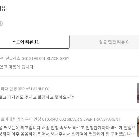
리뷰
스토어 리뷰
11
상품 연관 리뷰
0
더보기
찌 선글라스 GG1819S 001 BLACK GREY
받았고 마음에 듭니다.
라다 안경 0PR A51V 14N1O1
르고 디자인도 멋지고 깔끔하고 좋아요~^^
르띠에 림리스 무테 안경 CT0594O 002 SILVER SILVER TRANSPARENT
음 써보는데 최고입니다 배송 진행 속도도 빠르고 진행단계마다 빠르게 알람오
상까지 아주 꼼꼼하게 찍어서 보내주셔서 싼가격에 편안하게 잘 구매했습니다.