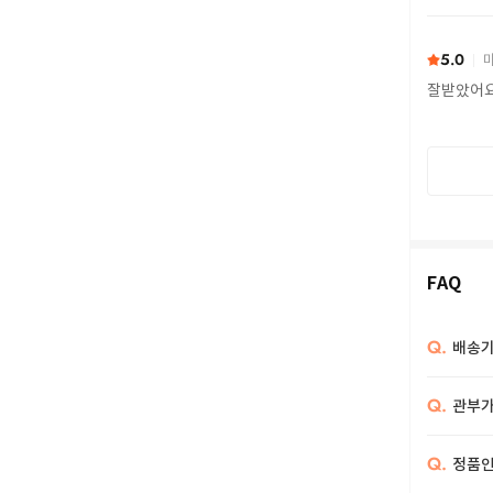
또 구하다
5.0
마
잘받았어
FAQ
Q.
배송기
Q.
관부가
Q.
정품인