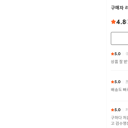
구매자 
4.8
5.0
구
상품 잘 
5.0
프
배송도 빠
5.0
까
구하다 처
고 검수영