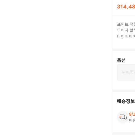
314,4
포인트 적
무이자 할
네이버페
옵션
판매중
배송정보
8/
배