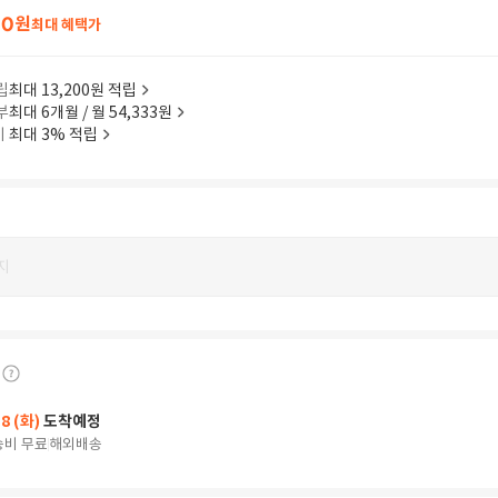
80
원
최대 혜택가
립
최대 13,200원 적립
부
최대 6개월 / 월 54,333원
이
최대 3% 적립
지
18 (화)
도착예정
송비 무료
해외배송