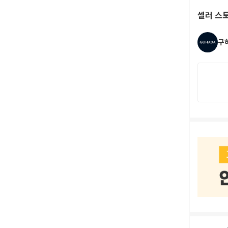
셀러 스
구