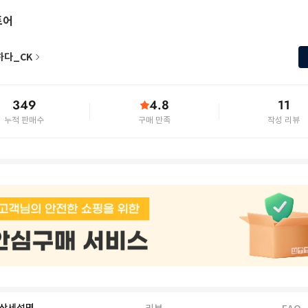
토어
하다_CK
349
4.8
11
누적 판매수
구매 만족
작성 리뷰