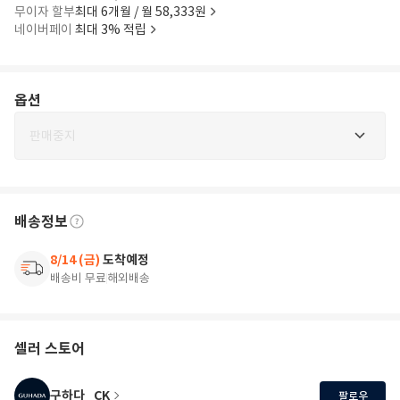
무이자 할부
최대 6개월 / 월 58,333원
네이버페이
최대 3% 적립
옵션
판매중지
배송정보
8/14 (금)
도착예정
배송비 무료
해외배송
셀러 스토어
구하다_CK
팔로우