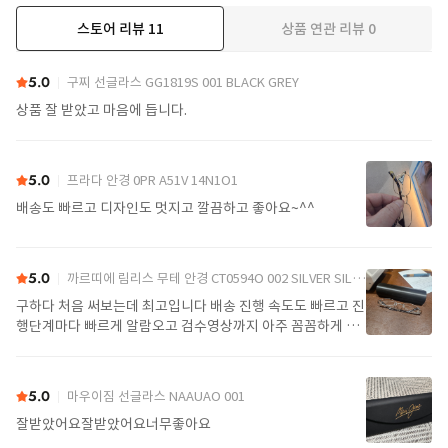
스토어 리뷰
11
상품 연관 리뷰
0
더보기
5.0
구찌 선글라스 GG1819S 001 BLACK GREY
상품 잘 받았고 마음에 듭니다.
5.0
프라다 안경 0PR A51V 14N1O1
배송도 빠르고 디자인도 멋지고 깔끔하고 좋아요~^^
5.0
까르띠에 림리스 무테 안경 CT0594O 002 SILVER SILVER TRANSPARENT
구하다 처음 써보는데 최고입니다 배송 진행 속도도 빠르고 진
행단계마다 빠르게 알람오고 검수영상까지 아주 꼼꼼하게 찍
어서 보내주셔서 싼가격에 편안하게 잘 구매했습니다. 또 구하
다에서 구매할게요
5.0
마우이짐 선글라스 NAAUAO 001
잘받았어요잘받았어요너무좋아요