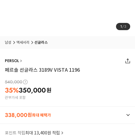
1
/
3
남성
액세서리
선글라스
PERSOL
페르솔 선글라스 3189V VISTA 1196
540,000
35
%
350,000
원
관부가세 포함
338,000
원
최대 혜택가
포인트 적립
최대 13,400원 적립