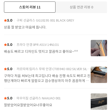
스토어 리뷰
11
상품 연관 리뷰
0
더보기
5.0
구찌 선글라스 GG1819S 001 BLACK GREY
상품 잘 받았고 마음에 듭니다.
5.0
프라다 안경 0PR A51V 14N1O1
배송도 빠르고 디자인도 멋지고 깔끔하고 좋아요~^^
5.0
까르띠에 림리스 무테 안경 CT0594O 002 SILVER SILVER TRANSPARENT
구하다 처음 써보는데 최고입니다 배송 진행 속도도 빠르고 진
행단계마다 빠르게 알람오고 검수영상까지 아주 꼼꼼하게 찍
어서 보내주셔서 싼가격에 편안하게 잘 구매했습니다. 또 구하
다에서 구매할게요
5.0
마우이짐 선글라스 NAAUAO 001
잘받았어요잘받았어요너무좋아요