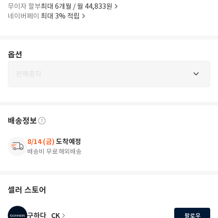
무이자 할부
최대 6개월 / 월 44,833원
네이버페이
최대 3% 적립
옵션
판매중지
배송정보
8/14 (금)
도착예정
배송비 무료
해외배송
셀러 스토어
구하다_CK
팔로우