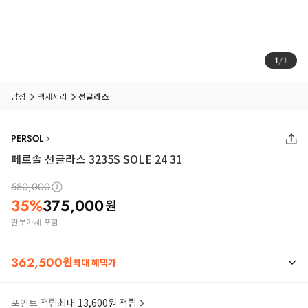
1
/
1
남성
액세서리
선글라스
PERSOL
페르솔 선글라스 3235S SOLE 24 31
580,000
35
%
375,000
원
관부가세 포함
362,500
원
최대 혜택가
포인트 적립
최대 13,600원 적립