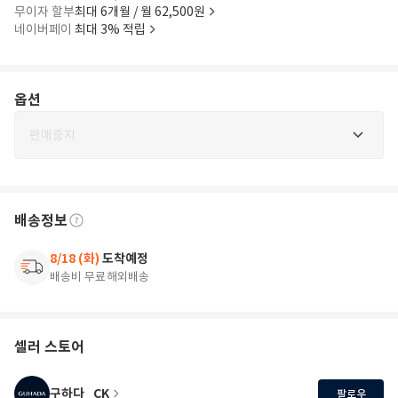
무이자 할부
최대 6개월 / 월 62,500원
네이버페이
최대 3% 적립
옵션
판매중지
배송정보
8/18 (화)
도착예정
배송비 무료
해외배송
셀러 스토어
구하다_CK
팔로우