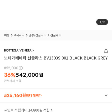
1
/
2
여성
액세서리
안경/선글라스
선글라스
BOTTEGA VENETA
보테가베네타 선글라스 BV1303S 001 BLACK BLACK GREY
852,000
36
%
542,000
원
관부가세 포함
526,160
원
최대 혜택가
포인트 적립
최대 14,800원 적립