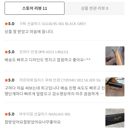
스토어 리뷰
11
상품 연관 리뷰
0
더보기
5.0
구찌 선글라스 GG1819S 001 BLACK GREY
상품 잘 받았고 마음에 듭니다.
5.0
프라다 안경 0PR A51V 14N1O1
배송도 빠르고 디자인도 멋지고 깔끔하고 좋아요~^^
5.0
까르띠에 림리스 무테 안경 CT0594O 002 SILVER SILVER TRANSPARENT
구하다 처음 써보는데 최고입니다 배송 진행 속도도 빠르고 진
행단계마다 빠르게 알람오고 검수영상까지 아주 꼼꼼하게 찍
어서 보내주셔서 싼가격에 편안하게 잘 구매했습니다. 또 구하
다에서 구매할게요
5.0
마우이짐 선글라스 NAAUAO 001
잘받았어요잘받았어요너무좋아요