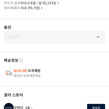
무이자 할부
최대 6개월 / 월 90,333원
네이버페이
최대 3% 적립
옵션
판매중지
배송정보
8/18 (화)
도착예정
배송비 무료
해외배송
셀러 스토어
구하다_CK
팔로우