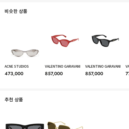
비슷한 상품
ACNE STUDIOS
VALENTINO GARAVANI
VALENTINO GARAVANI
V
473,000
857,000
857,000
7
추천 상품