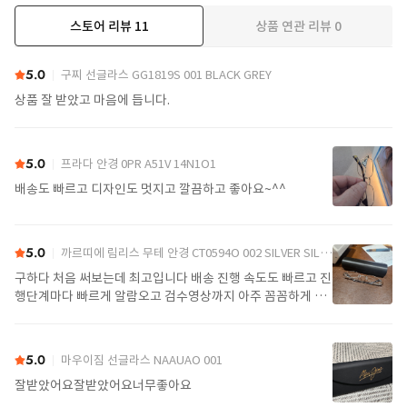
스토어 리뷰
11
상품 연관 리뷰
0
더보기
5.0
구찌 선글라스 GG1819S 001 BLACK GREY
상품 잘 받았고 마음에 듭니다.
5.0
프라다 안경 0PR A51V 14N1O1
배송도 빠르고 디자인도 멋지고 깔끔하고 좋아요~^^
5.0
까르띠에 림리스 무테 안경 CT0594O 002 SILVER SILVER TRANSPARENT
구하다 처음 써보는데 최고입니다 배송 진행 속도도 빠르고 진
행단계마다 빠르게 알람오고 검수영상까지 아주 꼼꼼하게 찍
어서 보내주셔서 싼가격에 편안하게 잘 구매했습니다. 또 구하
다에서 구매할게요
5.0
마우이짐 선글라스 NAAUAO 001
잘받았어요잘받았어요너무좋아요