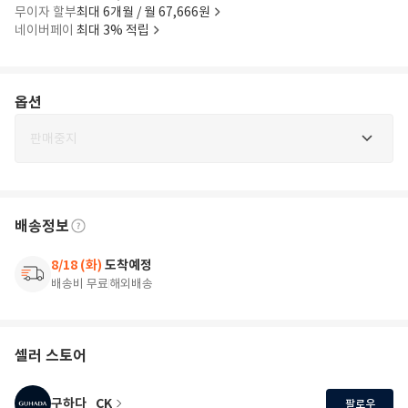
무이자 할부
최대 6개월 / 월 67,666원
네이버페이
최대 3% 적립
옵션
판매중지
배송정보
8/18 (화)
도착예정
배송비 무료
해외배송
셀러 스토어
구하다_CK
팔로우