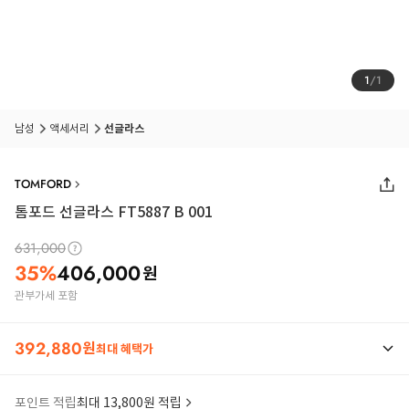
1
/
1
남성
액세서리
선글라스
TOMFORD
톰포드 선글라스 FT5887 B 001
631,000
35
%
406,000
원
관부가세 포함
392,880
원
최대 혜택가
포인트 적립
최대 13,800원 적립