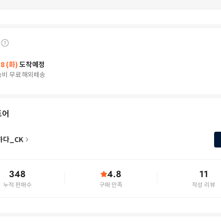
18 (화)
도착예정
송비 무료
해외배송
토어
하다_CK
348
4.8
11
누적 판매수
구매 만족
작성 리뷰