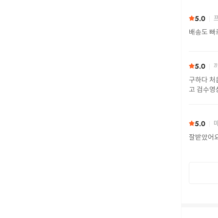
5.0
프
배송도 빠
5.0
까
구하다 처
고 검수영
또 구하다
5.0
마
잘받았어