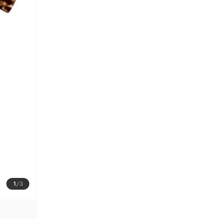
1
/
3