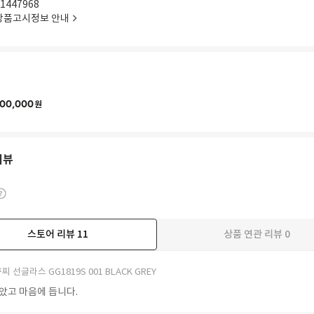
1447968
상품고시정보 안내
00,000
원
리뷰
스토어 리뷰
11
상품 연관 리뷰
0
더보기
찌 선글라스 GG1819S 001 BLACK GREY
받았고 마음에 듭니다.