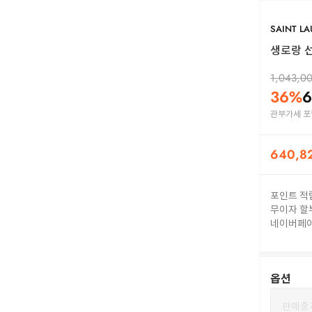
SAINT L
생로랑 선글
1,043,0
36
%
6
관부가세 포
640,8
포인트 적
무이자 할
네이버페
옵션
판매중