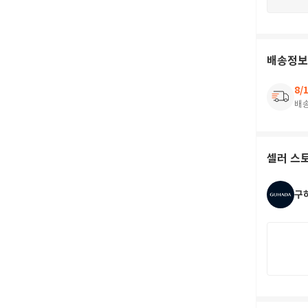
배송정보
8/
배
셀러 스
구