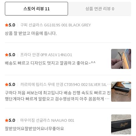
스토어 리뷰
11
상품 연관 리뷰
0
더보기
5.0
구찌 선글라스 GG1819S 001 BLACK GREY
상품 잘 받았고 마음에 듭니다.
5.0
프라다 안경 0PR A51V 14N1O1
배송도 빠르고 디자인도 멋지고 깔끔하고 좋아요~^^
5.0
까르띠에 림리스 무테 안경 CT0594O 002 SILVER SILVER TRANSPARENT
구하다 처음 써보는데 최고입니다 배송 진행 속도도 빠르고 진
행단계마다 빠르게 알람오고 검수영상까지 아주 꼼꼼하게 찍
어서 보내주셔서 싼가격에 편안하게 잘 구매했습니다. 또 구하
다에서 구매할게요
5.0
마우이짐 선글라스 NAAUAO 001
잘받았어요잘받았어요너무좋아요