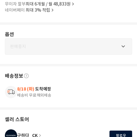
무이자 할부
최대 6개월 / 월 48,833원
네이버페이
최대 3% 적립
옵션
판매중지
배송정보
8/18 (화)
도착예정
배송비 무료
해외배송
셀러 스토어
구하다_CK
팔로우