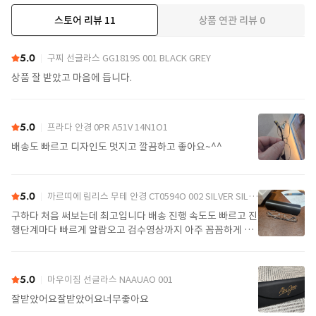
스토어 리뷰
11
상품 연관 리뷰
0
더보기
5.0
구찌 선글라스 GG1819S 001 BLACK GREY
상품 잘 받았고 마음에 듭니다.
5.0
프라다 안경 0PR A51V 14N1O1
배송도 빠르고 디자인도 멋지고 깔끔하고 좋아요~^^
5.0
까르띠에 림리스 무테 안경 CT0594O 002 SILVER SILVER TRANSPARENT
구하다 처음 써보는데 최고입니다 배송 진행 속도도 빠르고 진
행단계마다 빠르게 알람오고 검수영상까지 아주 꼼꼼하게 찍
어서 보내주셔서 싼가격에 편안하게 잘 구매했습니다. 또 구하
다에서 구매할게요
5.0
마우이짐 선글라스 NAAUAO 001
잘받았어요잘받았어요너무좋아요