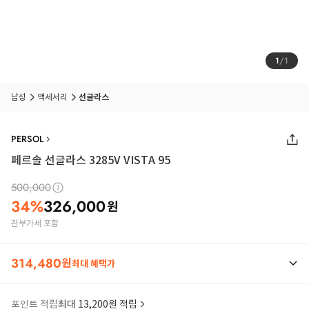
1
/
1
남성
액세서리
선글라스
PERSOL
페르솔 선글라스 3285V VISTA 95
500,000
34
%
326,000
원
관부가세 포함
314,480
원
최대 혜택가
포인트 적립
최대 13,200원 적립