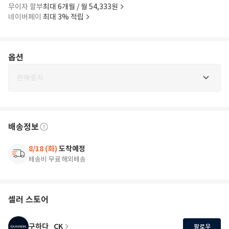
무이자 할부
최대 6개월 / 월 54,333원
네이버페이
최대 3% 적립
옵션
판매중지
배송정보
8/18 (화)
도착예정
배송비 무료
해외배송
셀러 스토어
구하다_CK
팔로우