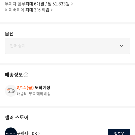
무이자 할부
최대 6개월 / 월 51,833원
네이버페이
최대 3% 적립
옵션
판매중지
배송정보
8/14 (금)
도착예정
배송비 무료
해외배송
셀러 스토어
구하다_CK
팔로우