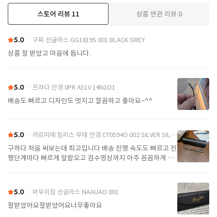
스토어 리뷰
11
상품 연관 리뷰
0
더보기
5.0
구찌 선글라스 GG1819S 001 BLACK GREY
상품 잘 받았고 마음에 듭니다.
5.0
프라다 안경 0PR A51V 14N1O1
배송도 빠르고 디자인도 멋지고 깔끔하고 좋아요~^^
5.0
까르띠에 림리스 무테 안경 CT0594O 002 SILVER SILVER TRANSPARENT
구하다 처음 써보는데 최고입니다 배송 진행 속도도 빠르고 진
행단계마다 빠르게 알람오고 검수영상까지 아주 꼼꼼하게 찍
어서 보내주셔서 싼가격에 편안하게 잘 구매했습니다. 또 구하
다에서 구매할게요
5.0
마우이짐 선글라스 NAAUAO 001
잘받았어요잘받았어요너무좋아요