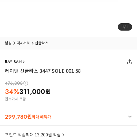
1
/
1
남성
액세서리
선글라스
RAY BAN
레이밴 선글라스 3447 SOLE 001 58
476,000
34
%
311,000
원
관부가세 포함
299,780
원
최대 혜택가
포인트 적립
최대 13,200원 적립