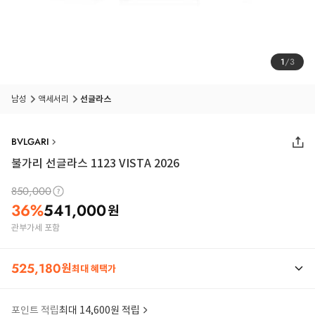
1
/
3
남성
액세서리
선글라스
BVLGARI
불가리 선글라스 1123 VISTA 2026
850,000
36
%
541,000
원
관부가세 포함
525,180
원
최대 혜택가
포인트 적립
최대 14,600원 적립