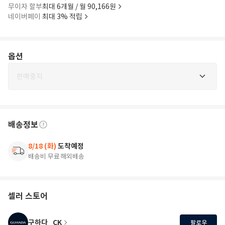
무이자 할부
최대 6개월 / 월 90,166원
네이버페이
최대 3% 적립
옵션
판매중지
배송정보
8/18 (화)
도착예정
배송비 무료
해외배송
셀러 스토어
구하다_CK
팔로우