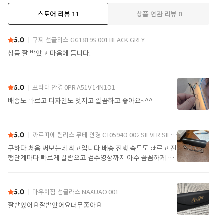
스토어 리뷰
11
상품 연관 리뷰
0
더보기
5.0
구찌 선글라스 GG1819S 001 BLACK GREY
상품 잘 받았고 마음에 듭니다.
5.0
프라다 안경 0PR A51V 14N1O1
배송도 빠르고 디자인도 멋지고 깔끔하고 좋아요~^^
5.0
까르띠에 림리스 무테 안경 CT0594O 002 SILVER SILVER TRANSPARENT
구하다 처음 써보는데 최고입니다 배송 진행 속도도 빠르고 진
행단계마다 빠르게 알람오고 검수영상까지 아주 꼼꼼하게 찍
어서 보내주셔서 싼가격에 편안하게 잘 구매했습니다. 또 구하
다에서 구매할게요
5.0
마우이짐 선글라스 NAAUAO 001
잘받았어요잘받았어요너무좋아요