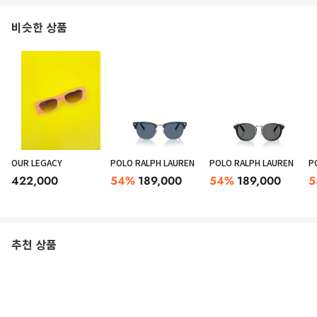
비슷한 상품
OUR LEGACY
POLO RALPH LAUREN
POLO RALPH LAUREN
P
422,000
54
%
189,000
54
%
189,000
5
추천 상품