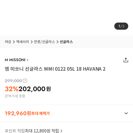
1
/
3
여성
액세서리
안경/선글라스
선글라스
M MISSONI
엠 미쏘니 선글라스 MMI 0122 05L 18 HAVANA 2
299,000
32
%
202,000
원
관부가세 포함
192,960
원
최대 혜택가
포인트 적립
최대 12,800원 적립