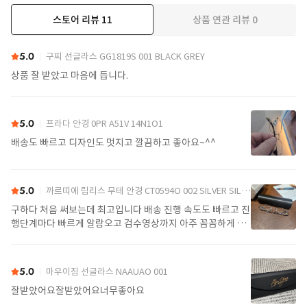
스토어 리뷰
11
상품 연관 리뷰
0
더보기
5.0
구찌 선글라스 GG1819S 001 BLACK GREY
상품 잘 받았고 마음에 듭니다.
5.0
프라다 안경 0PR A51V 14N1O1
배송도 빠르고 디자인도 멋지고 깔끔하고 좋아요~^^
5.0
까르띠에 림리스 무테 안경 CT0594O 002 SILVER SILVER TRANSPARENT
구하다 처음 써보는데 최고입니다 배송 진행 속도도 빠르고 진
행단계마다 빠르게 알람오고 검수영상까지 아주 꼼꼼하게 찍
어서 보내주셔서 싼가격에 편안하게 잘 구매했습니다. 또 구하
다에서 구매할게요
5.0
마우이짐 선글라스 NAAUAO 001
잘받았어요잘받았어요너무좋아요