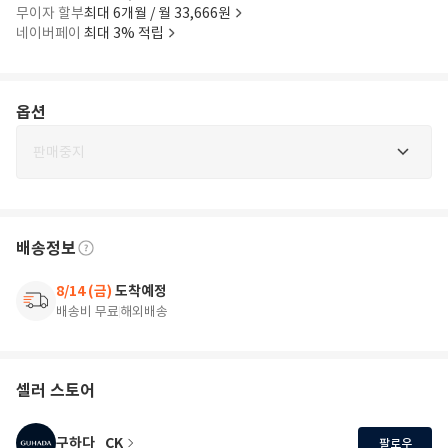
무이자 할부
최대 6개월 / 월 33,666원
네이버페이
최대 3% 적립
옵션
판매중지
배송정보
8/14 (금)
도착예정
배송비 무료
해외배송
셀러 스토어
구하다_CK
팔로우