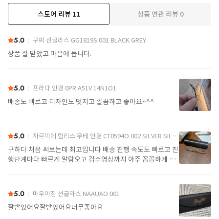
스토어 리뷰
11
상품 연관 리뷰
0
더보기
5.0
구찌 선글라스 GG1819S 001 BLACK GREY
상품 잘 받았고 마음에 듭니다.
5.0
프라다 안경 0PR A51V 14N1O1
배송도 빠르고 디자인도 멋지고 깔끔하고 좋아요~^^
5.0
까르띠에 림리스 무테 안경 CT0594O 002 SILVER SILVER TRANSPARENT
구하다 처음 써보는데 최고입니다 배송 진행 속도도 빠르고 진
행단계마다 빠르게 알람오고 검수영상까지 아주 꼼꼼하게 찍
어서 보내주셔서 싼가격에 편안하게 잘 구매했습니다. 또 구하
다에서 구매할게요
5.0
마우이짐 선글라스 NAAUAO 001
잘받았어요잘받았어요너무좋아요