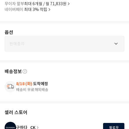
무이자 할부
최대 6개월 / 월 71,833원
네이버페이
최대 3% 적립
옵션
판매중지
배송정보
8/18 (화)
도착예정
배송비 무료
해외배송
셀러 스토어
구하다_CK
팔로우