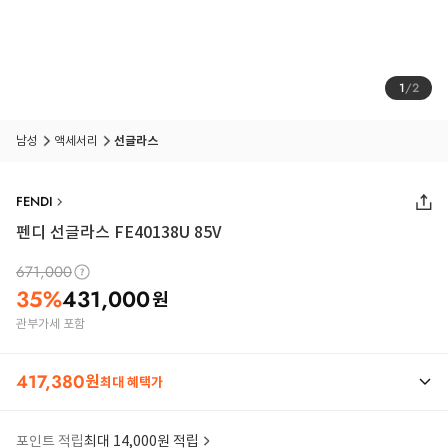
1
/
2
남성
액세서리
선글라스
FENDI
펜디 선글라스 FE40138U 85V
671,000
35
%
431,000
원
관부가세 포함
417,380
원
최대 혜택가
포인트 적립
최대 14,000원 적립