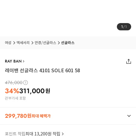
1
/
1
여성
액세서리
안경/선글라스
선글라스
RAY BAN
레이밴 선글라스 4101 SOLE 601 58
476,000
34
%
311,000
원
관부가세 포함
299,780
원
최대 혜택가
포인트 적립
최대 13,200원 적립