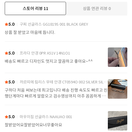
스토어 리뷰
11
상품 연관 리뷰
0
더보기
5.0
구찌 선글라스 GG1819S 001 BLACK GREY
상품 잘 받았고 마음에 듭니다.
5.0
프라다 안경 0PR A51V 14N1O1
배송도 빠르고 디자인도 멋지고 깔끔하고 좋아요~^^
5.0
까르띠에 림리스 무테 안경 CT0594O 002 SILVER SILVER TRANSPARENT
구하다 처음 써보는데 최고입니다 배송 진행 속도도 빠르고 진
행단계마다 빠르게 알람오고 검수영상까지 아주 꼼꼼하게 찍
어서 보내주셔서 싼가격에 편안하게 잘 구매했습니다. 또 구하
다에서 구매할게요
5.0
마우이짐 선글라스 NAAUAO 001
잘받았어요잘받았어요너무좋아요