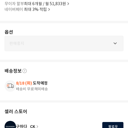
무이자 할부
최대 6개월 / 월 51,833원
네이버페이
최대 3% 적립
옵션
판매중지
배송정보
8/18 (화)
도착예정
배송비 무료
해외배송
셀러 스토어
구하다_CK
팔로우