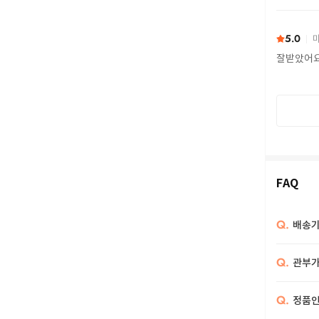
또 구하다
5.0
마
잘받았어
FAQ
Q.
배송기
Q.
관부가
Q.
정품인