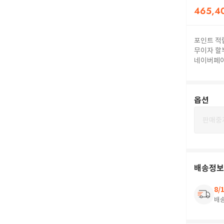
465,4
포인트 적
무이자 할
네이버페
옵션
판매중
배송정보
8/
배