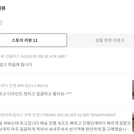
리뷰
스토어 리뷰
11
상품 연관 리뷰
0
더보기
찌 선글라스 GG1819S 001 BLACK GREY
받았고 마음에 듭니다.
라다 안경 0PR A51V 14N1O1
르고 디자인도 멋지고 깔끔하고 좋아요~^^
르띠에 림리스 무테 안경 CT0594O 002 SILVER SILVER TRANSPARENT
음 써보는데 최고입니다 배송 진행 속도도 빠르고 진행단계마다 빠르게 알람오
상까지 아주 꼼꼼하게 찍어서 보내주셔서 싼가격에 편안하게 잘 구매했습니다.