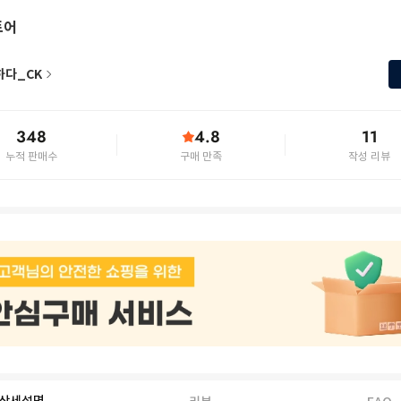
토어
하다_CK
348
4.8
11
누적 판매수
구매 만족
작성 리뷰