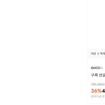
여성
액세
GUCCI
구찌 선글
751,000
36
%
4
관부가세 포