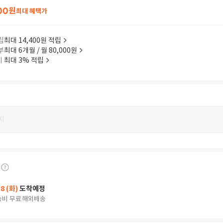
00
원
최대 혜택가
립
최대 14,400원 적립
부
최대 6개월 / 월 80,000원
이
최대 3% 적립
지
18 (화)
도착예정
송비 무료
해외배송