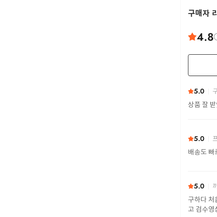
구매자 
4.8
5.0
구
상품 잘 
5.0
프
배송도 빠
5.0
까
구하다 처
고 검수영