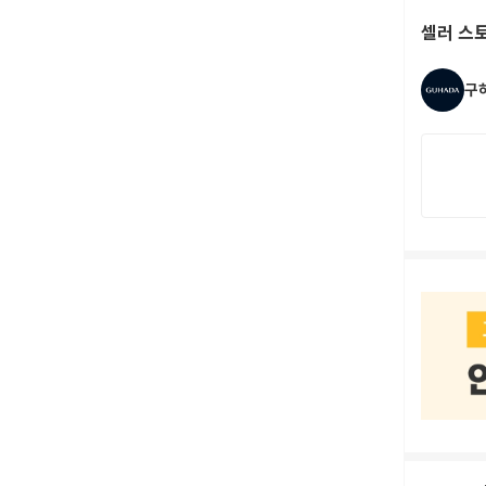
셀러 스
구