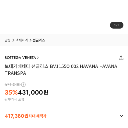
1
/
1
남성
액세서리
선글라스
BOTTEGA VENETA
보테가베네타 선글라스 BV1155O 002 HAVANA HAVANA
TRANSPA
671,000
35
%
431,000
원
관부가세 포함
417,380
원
최대 혜택가