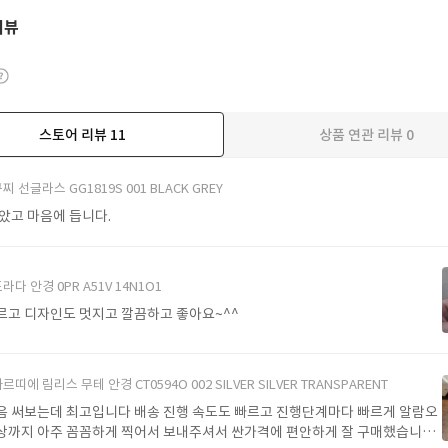
리뷰
스토어 리뷰
11
상품 연관 리뷰
0
더보기
찌 선글라스 GG1819S 001 BLACK GREY
받았고 마음에 듭니다.
라다 안경 0PR A51V 14N1O1
르고 디자인도 멋지고 깔끔하고 좋아요~^^
르띠에 림리스 무테 안경 CT0594O 002 SILVER SILVER TRANSPARENT
음 써보는데 최고입니다 배송 진행 속도도 빠르고 진행단계마다 빠르게 알람오
상까지 아주 꼼꼼하게 찍어서 보내주셔서 싼가격에 편안하게 잘 구매했습니다.