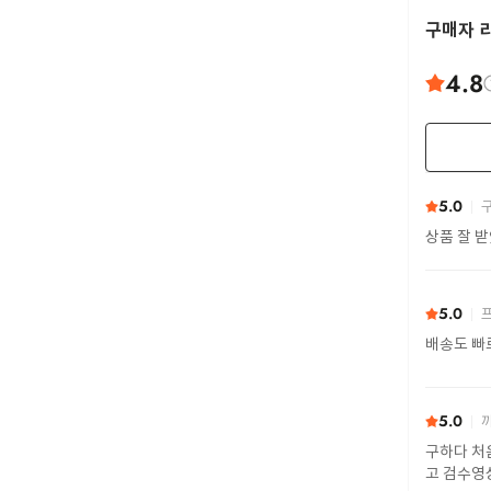
구매자 
4.8
5.0
구
상품 잘 
5.0
프
배송도 빠
5.0
까
구하다 처
고 검수영