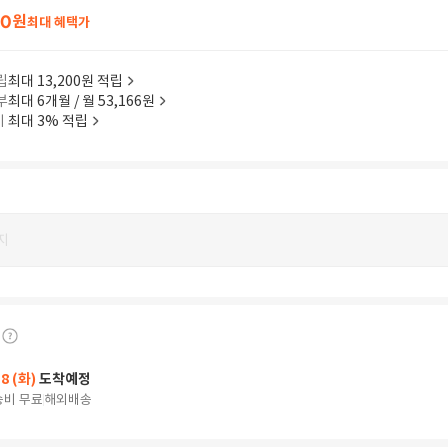
20
원
최대 혜택가
립
최대 13,200원 적립
부
최대 6개월 / 월 53,166원
이
최대 3% 적립
지
18 (화)
도착예정
송비 무료
해외배송