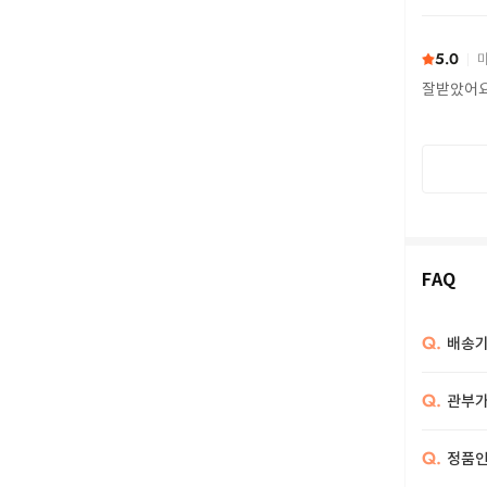
또 구하다
5.0
마
잘받았어
FAQ
Q.
배송기
Q.
관부가
Q.
정품인