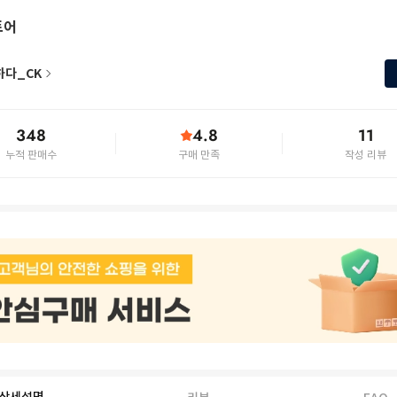
토어
하다_CK
348
4.8
11
누적 판매수
구매 만족
작성 리뷰