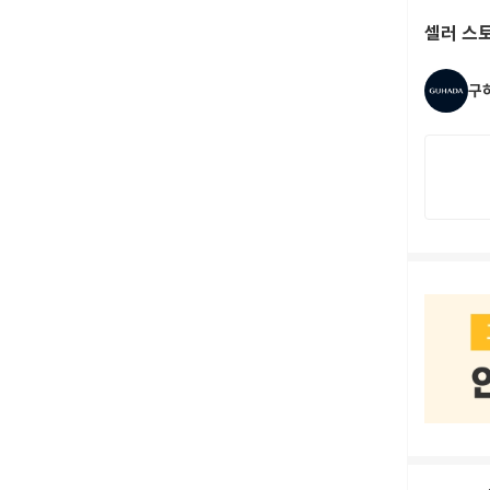
셀러 스
구