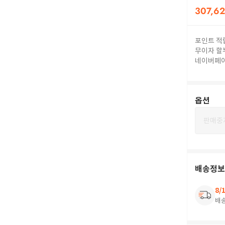
307,6
포인트 적
무이자 할
네이버페
옵션
판매중
배송정보
8/
배