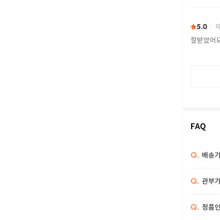
또 구하다
5.0
마
잘받았어
FAQ
Q.
배송기
Q.
관부가
Q.
정품인