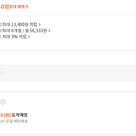
40
원
최대 혜택가
립
최대 13,400원 적립
부
최대 6개월 / 월 56,333원
이
최대 3% 적립
지
18 (화)
도착예정
송비 무료
해외배송