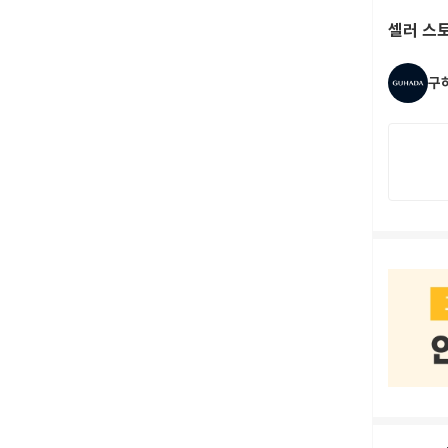
셀러 스
구