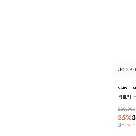
남성
액세
SAINT L
생로랑 선글
520,000
35
%
3
관부가세 포