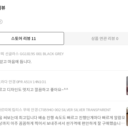
리뷰
스토어 리뷰
11
상품 연관 리뷰
0
더보기
찌 선글라스 GG1819S 001 BLACK GREY
받았고 마음에 듭니다.
라다 안경 0PR A51V 14N1O1
르고 디자인도 멋지고 깔끔하고 좋아요~^^
르띠에 림리스 무테 안경 CT0594O 002 SILVER SILVER TRANSPARENT
음 써보는데 최고입니다 배송 진행 속도도 빠르고 진행단계마다 빠르게 알람오
상까지 아주 꼼꼼하게 찍어서 보내주셔서 싼가격에 편안하게 잘 구매했습니다.