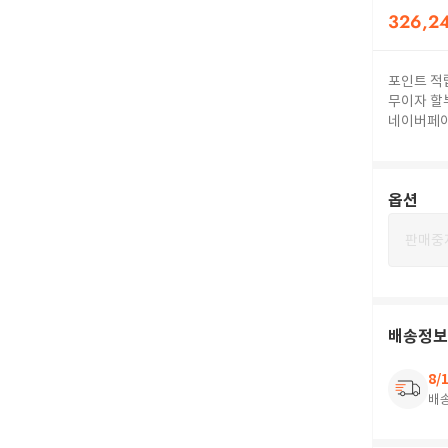
326,2
포인트 적
무이자 할
네이버페
옵션
판매중
배송정보
8/
배