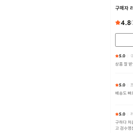
구매자 
4.8
5.0
구
상품 잘 
5.0
프
배송도 빠
5.0
까
구하다 처
고 검수영