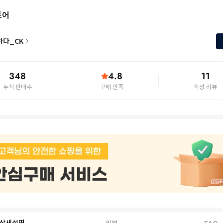
토어
하다_CK
348
4.8
11
누적 판매수
구매 만족
작성 리뷰