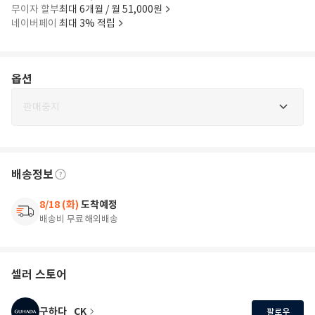
무이자 할부
최대 6개월 / 월 51,000원
네이버페이
최대 3% 적립
옵션
판매중지
배송정보
8/18 (화)
도착예정
배송비 무료
해외배송
셀러 스토어
구하다_CK
팔로우