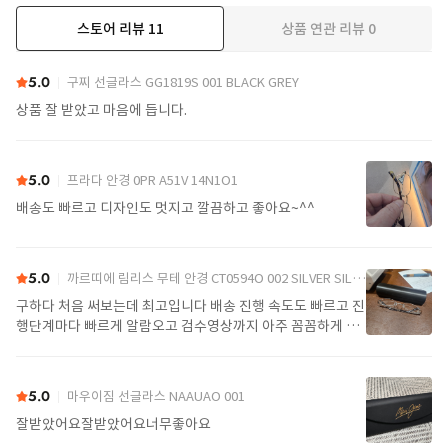
스토어 리뷰
11
상품 연관 리뷰
0
더보기
5.0
구찌 선글라스 GG1819S 001 BLACK GREY
상품 잘 받았고 마음에 듭니다.
5.0
프라다 안경 0PR A51V 14N1O1
배송도 빠르고 디자인도 멋지고 깔끔하고 좋아요~^^
5.0
까르띠에 림리스 무테 안경 CT0594O 002 SILVER SILVER TRANSPARENT
구하다 처음 써보는데 최고입니다 배송 진행 속도도 빠르고 진
행단계마다 빠르게 알람오고 검수영상까지 아주 꼼꼼하게 찍
어서 보내주셔서 싼가격에 편안하게 잘 구매했습니다. 또 구하
다에서 구매할게요
5.0
마우이짐 선글라스 NAAUAO 001
잘받았어요잘받았어요너무좋아요