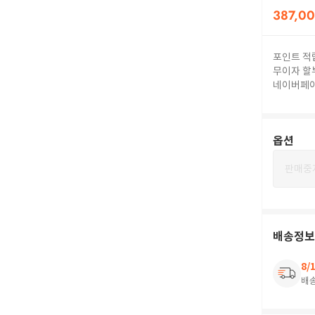
387,0
포인트 적
무이자 할
네이버페
옵션
판매중
배송정보
8/
배