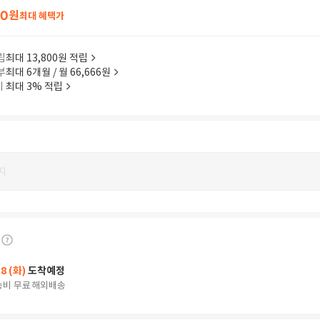
00
원
최대 혜택가
립
최대 13,800원 적립
부
최대 6개월 / 월 66,666원
이
최대 3% 적립
지
18 (화)
도착예정
송비 무료
해외배송