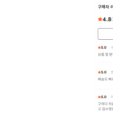
구매자 
4.8
5.0
구
상품 잘 
5.0
프
배송도 빠
5.0
까
구하다 처
고 검수영