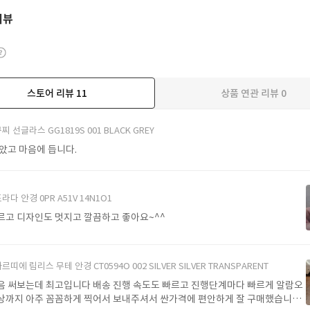
리뷰
스토어 리뷰
11
상품 연관 리뷰
0
더보기
찌 선글라스 GG1819S 001 BLACK GREY
받았고 마음에 듭니다.
라다 안경 0PR A51V 14N1O1
르고 디자인도 멋지고 깔끔하고 좋아요~^^
르띠에 림리스 무테 안경 CT0594O 002 SILVER SILVER TRANSPARENT
음 써보는데 최고입니다 배송 진행 속도도 빠르고 진행단계마다 빠르게 알람오
상까지 아주 꼼꼼하게 찍어서 보내주셔서 싼가격에 편안하게 잘 구매했습니다.