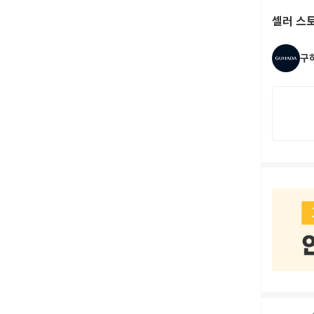
셀러 스
구