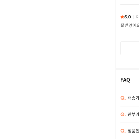
또 구하다
5.0
마
잘받았어
FAQ
Q.
배송기
Q.
관부가
Q.
정품인