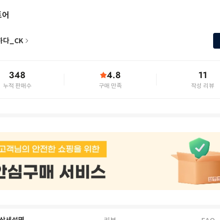
토어
하다_CK
348
4.8
11
누적 판매수
구매 만족
작성 리뷰