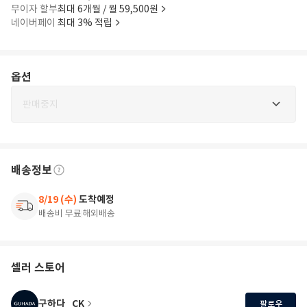
무이자 할부
최대 6개월 / 월 59,500원
네이버페이
최대 3% 적립
옵션
판매중지
배송정보
8/19 (수)
도착예정
배송비 무료
해외배송
셀러 스토어
구하다_CK
팔로우