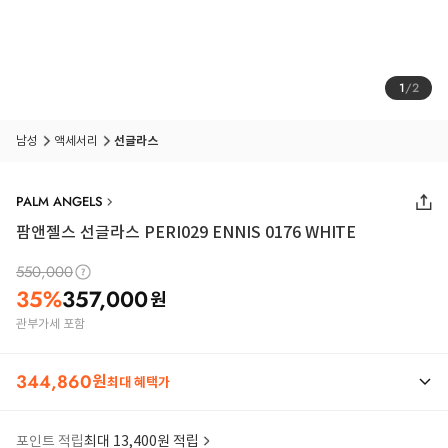
1
/
2
남성
액세서리
선글라스
PALM ANGELS
팜앤젤스 선글라스 PERI029 ENNIS 0176 WHITE
550,000
35
%
357,000
원
관부가세 포함
344,860
원
최대 혜택가
포인트 적립
최대 13,400원 적립