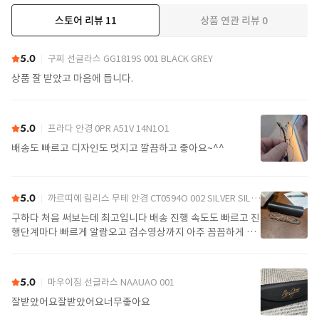
스토어 리뷰
11
상품 연관 리뷰
0
더보기
5.0
구찌 선글라스 GG1819S 001 BLACK GREY
상품 잘 받았고 마음에 듭니다.
5.0
프라다 안경 0PR A51V 14N1O1
배송도 빠르고 디자인도 멋지고 깔끔하고 좋아요~^^
5.0
까르띠에 림리스 무테 안경 CT0594O 002 SILVER SILVER TRANSPARENT
구하다 처음 써보는데 최고입니다 배송 진행 속도도 빠르고 진
행단계마다 빠르게 알람오고 검수영상까지 아주 꼼꼼하게 찍
어서 보내주셔서 싼가격에 편안하게 잘 구매했습니다. 또 구하
다에서 구매할게요
5.0
마우이짐 선글라스 NAAUAO 001
잘받았어요잘받았어요너무좋아요