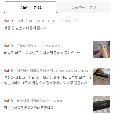
스토어 리뷰
11
상품 연관 리뷰
0
더보기
5.0
구찌 선글라스 GG1819S 001 BLACK GREY
상품 잘 받았고 마음에 듭니다.
5.0
프라다 안경 0PR A51V 14N1O1
배송도 빠르고 디자인도 멋지고 깔끔하고 좋아요~^^
5.0
까르띠에 림리스 무테 안경 CT0594O 002 SILVER SILVER TRANSPARENT
구하다 처음 써보는데 최고입니다 배송 진행 속도도 빠르고 진
행단계마다 빠르게 알람오고 검수영상까지 아주 꼼꼼하게 찍
어서 보내주셔서 싼가격에 편안하게 잘 구매했습니다. 또 구하
다에서 구매할게요
5.0
마우이짐 선글라스 NAAUAO 001
잘받았어요잘받았어요너무좋아요