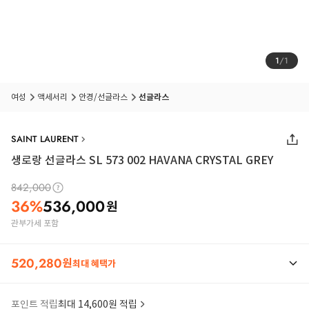
1
/
1
여성
액세서리
안경/선글라스
선글라스
SAINT LAURENT
생로랑 선글라스 SL 573 002 HAVANA CRYSTAL GREY
842,000
36
%
536,000
원
관부가세 포함
520,280
원
최대 혜택가
포인트 적립
최대 14,600원 적립