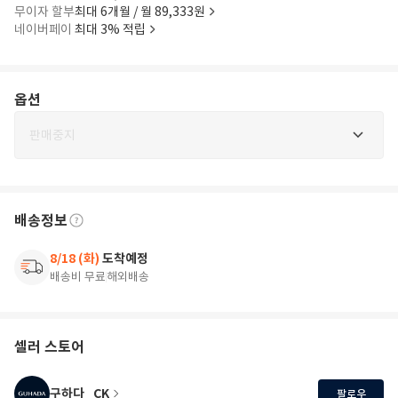
무이자 할부
최대 6개월 / 월 89,333원
네이버페이
최대 3% 적립
옵션
판매중지
배송정보
8/18 (화)
도착예정
배송비 무료
해외배송
셀러 스토어
구하다_CK
팔로우