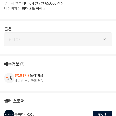
무이자 할부
최대 6개월 / 월 65,666원
네이버페이
최대 3% 적립
옵션
판매중지
배송정보
8/18 (화)
도착예정
배송비 무료
해외배송
셀러 스토어
구하다_CK
팔로우