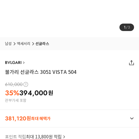
1
/
3
남성
액세서리
선글라스
BVLGARI
불가리 선글라스 3051 VISTA 504
610,000
35
%
394,000
원
관부가세 포함
381,120
원
최대 혜택가
포인트 적립
최대 13,800원 적립