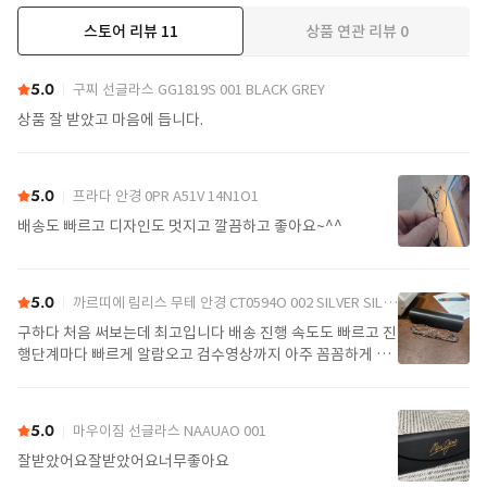
스토어 리뷰
11
상품 연관 리뷰
0
더보기
5.0
구찌 선글라스 GG1819S 001 BLACK GREY
상품 잘 받았고 마음에 듭니다.
5.0
프라다 안경 0PR A51V 14N1O1
배송도 빠르고 디자인도 멋지고 깔끔하고 좋아요~^^
5.0
까르띠에 림리스 무테 안경 CT0594O 002 SILVER SILVER TRANSPARENT
구하다 처음 써보는데 최고입니다 배송 진행 속도도 빠르고 진
행단계마다 빠르게 알람오고 검수영상까지 아주 꼼꼼하게 찍
어서 보내주셔서 싼가격에 편안하게 잘 구매했습니다. 또 구하
다에서 구매할게요
5.0
마우이짐 선글라스 NAAUAO 001
잘받았어요잘받았어요너무좋아요