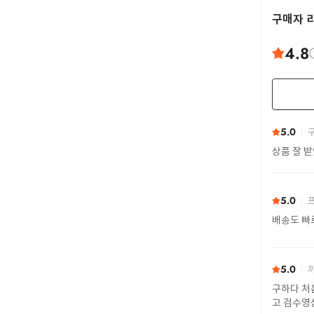
구매자 
4.8
5.0
구
상품 잘 
5.0
프
배송도 빠
5.0
까
구하다 처
고 검수영