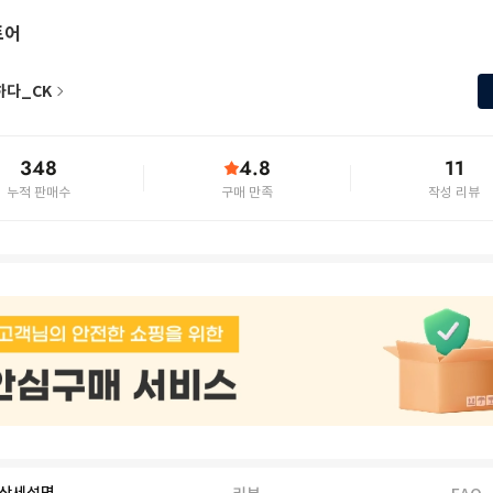
토어
하다_CK
348
4.8
11
누적 판매수
구매 만족
작성 리뷰