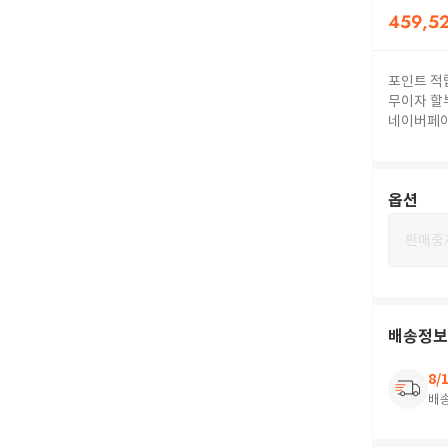
459,5
포인트 적
무이자 할
네이버페
옵션
판매중
배송정보
8/
배