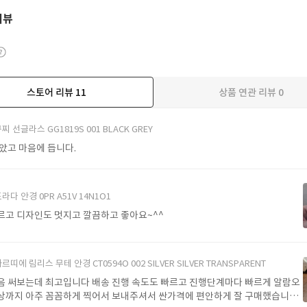
리뷰
스토어 리뷰
11
상품 연관 리뷰
0
더보기
찌 선글라스 GG1819S 001 BLACK GREY
받았고 마음에 듭니다.
라다 안경 0PR A51V 14N1O1
르고 디자인도 멋지고 깔끔하고 좋아요~^^
르띠에 림리스 무테 안경 CT0594O 002 SILVER SILVER TRANSPARENT
음 써보는데 최고입니다 배송 진행 속도도 빠르고 진행단계마다 빠르게 알람오
상까지 아주 꼼꼼하게 찍어서 보내주셔서 싼가격에 편안하게 잘 구매했습니다.