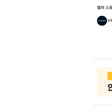
셀러 스
구