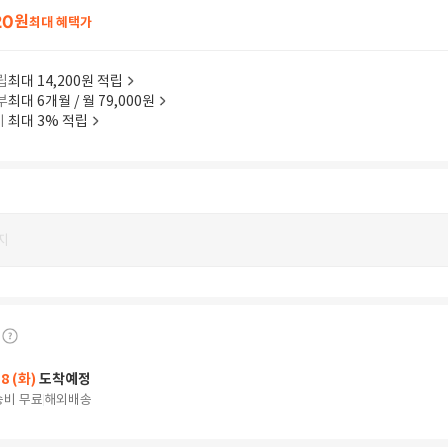
20
원
최대 혜택가
립
최대 14,200원 적립
부
최대 6개월 / 월 79,000원
이
최대 3% 적립
지
18 (화)
도착예정
송비 무료
해외배송