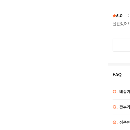
또 구하다
5.0
마
잘받았어
FAQ
Q.
배송기
Q.
관부가
Q.
정품인