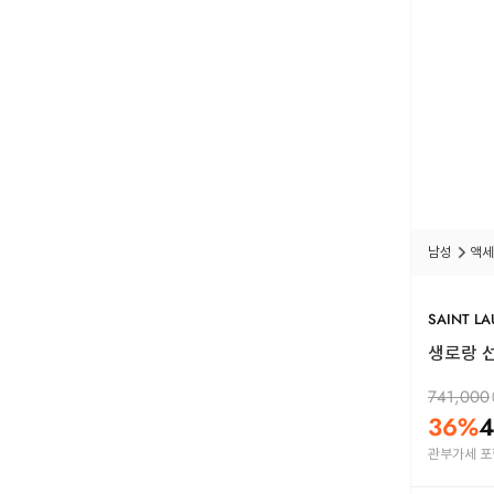
남성
액세
SAINT L
생로랑 선글
741,000
36
%
4
관부가세 포